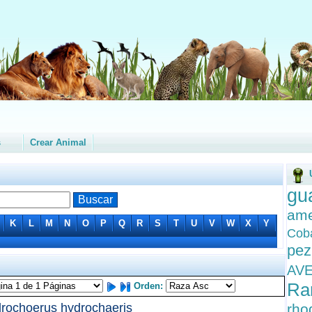
s
Crear Animal
gu
ame
K
L
M
N
O
P
Q
R
S
T
U
V
W
X
Y
Coba
pez
AV
Ra
Orden:
rochoerus hydrochaeris
rho