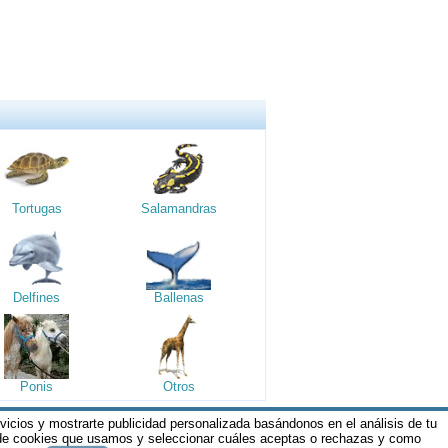
Tortugas
Salamandras
Delfines
Ballenas
Ponis
Otros
rvicios y mostrarte publicidad personalizada basándonos en el análisis de tu
os y Condiciones de nuestros servicios y
 de cookies que usamos y seleccionar cuáles aceptas o rechazas y como