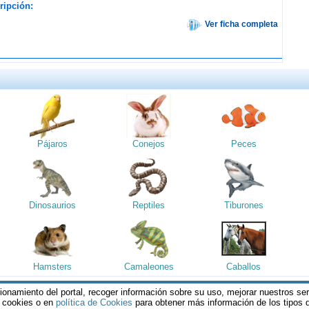
ripción:
Ver ficha completa
Pájaros
Conejos
Peces
Dinosaurios
Reptiles
Tiburones
Hamsters
Camaleones
Caballos
cionamiento del portal, recoger información sobre su uso, mejorar nuestros se
reservados || Al visitar estas páginas, se entiende que acepta los
Termin
s cookies o en
política de Cookies
para obtener más información de los tipos
política de Privacidad
y es mayor de edad en su Pais.