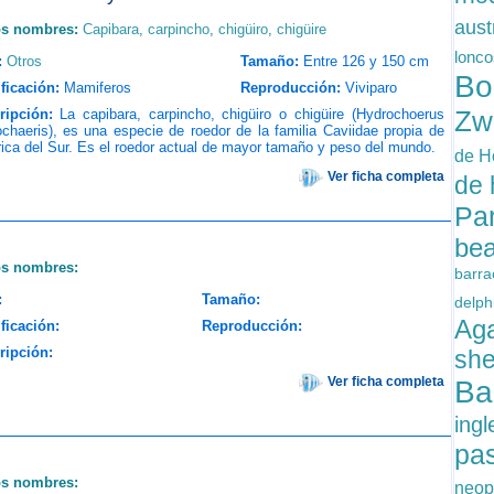
aust
os nombres:
Capibara
,
carpincho
,
chigüiro
,
chigüire
lonc
:
Otros
Tamaño:
Entre 126 y 150 cm
Bo
ficación:
Mamiferos
Reproducción:
Viviparo
Zw
ripción:
La capibara, carpincho, chigüiro o chigüire (Hydrochoerus
chaeris), es una especie de roedor de la familia Caviidae propia de
ca del Sur. Es el roedor actual de mayor tamaño y peso del mundo.
de 
Ver ficha completa
de
Pa
be
os nombres:
barr
:
Tamaño:
delph
Ag
ficación:
Reproducción:
ripción:
she
Ver ficha completa
Ba
ing
pas
os nombres:
neo