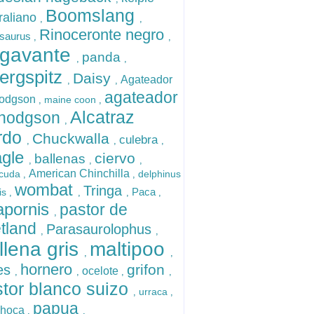
Boomslang
raliano
,
,
Rinoceronte negro
osaurus
,
,
gavante
panda
,
,
ergspitz
Daisy
Agateador
,
,
agateador
Hodgson
maine coon
,
,
Alcatraz
 hodgson
,
rdo
Chuckwalla
culebra
,
,
,
agle
ciervo
ballenas
,
,
,
American Chinchilla
acuda
delphinus
,
,
wombat
Tringa
Paca
is
,
,
,
,
apornis
pastor de
,
tland
Parasaurolophus
,
,
llena gris
maltipoo
,
,
hornero
grifon
les
ocelote
,
,
,
,
tor blanco suizo
urraca
,
,
papua
phoca
,
,