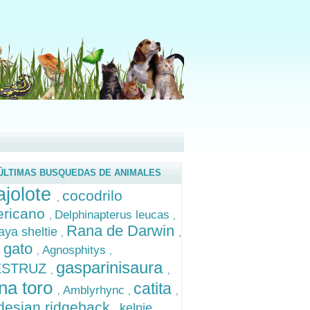
ÚLTIMAS BUSQUEDAS DE ANIMALES
ajolote
cocodrilo
,
ricano
Delphinapterus leucas
,
,
Rana de Darwin
ya sheltie
,
,
 gato
Agnosphitys
,
,
gasparinisaura
ESTRUZ
,
,
na toro
catita
Amblyrhync
,
,
,
desian ridgeback
kelpie
,