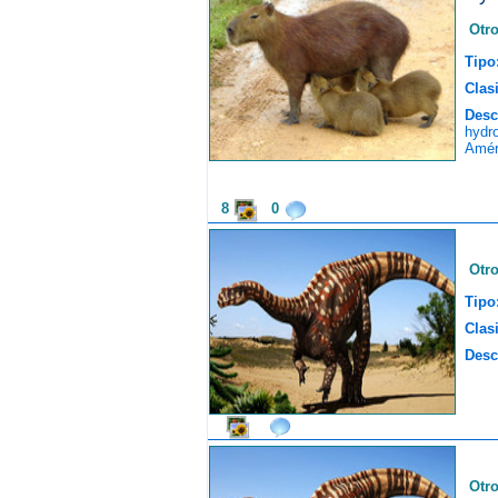
Otr
Tipo
Clasi
Desc
hydro
Améri
8
0
Otr
Tipo
Clasi
Desc
Otr