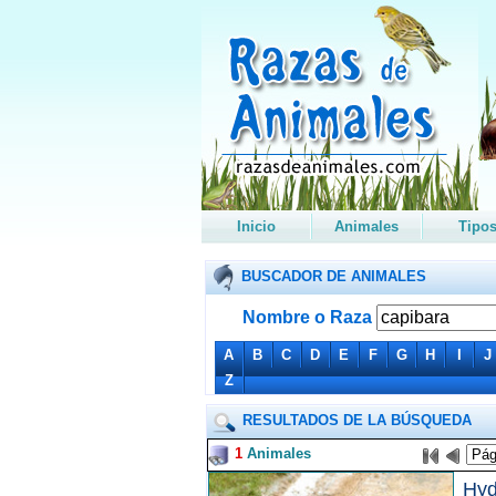
Inicio
Animales
Tipo
BUSCADOR DE ANIMALES
Nombre o Raza
A
B
C
D
E
F
G
H
I
J
Z
RESULTADOS DE LA BÚSQUEDA
1
Animales
Hyd