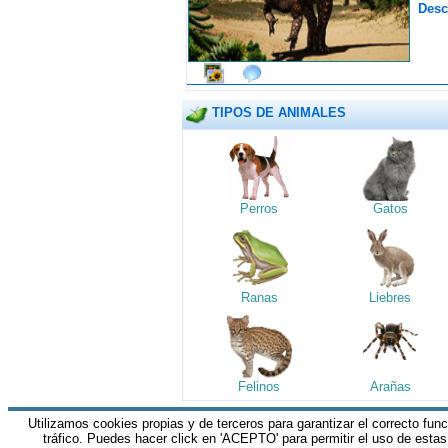
Desc
TIPOS DE ANIMALES
Perros
Gatos
Ranas
Liebres
Felinos
Arañas
Utilizamos cookies propias y de terceros para garantizar el correcto fun
HGM Network.com
|| Todos los derechos 
tráfico. Puedes hacer click en 'ACEPTO' para permitir el uso de esta