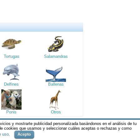
Tortugas
Salamandras
Delfines
Ballenas
Ponis
Otros
rvicios y mostrarte publicidad personalizada basándonos en el análisis de tu
os y Condiciones de nuestros servicios y
 de cookies que usamos y seleccionar cuáles aceptas o rechazas y como
e uso
.
Acepto