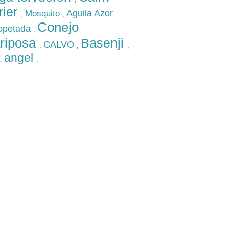
rier
Aguila Azor
Mosquito
,
,
Conejo
opetada
,
riposa
Basenji
CALVO
,
,
,
 angel
,