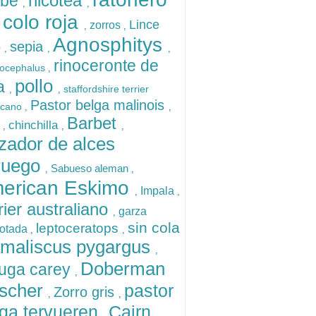
hicotea
abe
,
,
 colo roja
Lince
zorros
,
,
Agnosphitys
sepia
o
,
,
,
rinoceronte de
locephalus
,
pollo
va
staffordshire terrier
,
,
Pastor belga malinois
icano
,
,
Barbet
o
chinchilla
,
,
,
zador de alces
ruego
Sabueso aleman
,
,
erican Eskimo
Impala
,
,
rier australiano
garza
,
sin cola
leptoceratops
rotada
,
,
maliscus pygargus
,
Doberman
tuga carey
,
nscher
pastor
Zorro gris
,
,
lga tervueren
Cairn
,