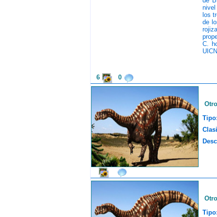
de B
nivel
los t
de l
rojiz
prope
C. h
UICN
6
0
Otr
Tipo
Clasi
Desc
Otr
Tipo