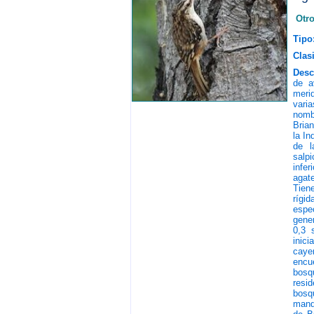
Otr
Tipo
Clasi
Desc
de a
meri
varia
nomb
Brian
la In
de l
salpi
infer
agate
Tien
rígid
espe
gene
0,3 
inic
caye
encu
bosq
resi
bosq
mande