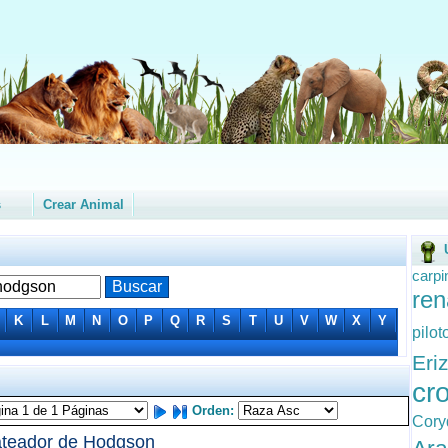
s
Crear Animal
carp
re
K
L
M
N
O
P
Q
R
S
T
U
V
W
X
Y
pilot
Eri
cr
Orden:
Cory
teador de Hodgson