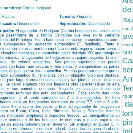
Ar
de
os nombres:
Certhia hodgsoni
:
Pajaros
Tamaño:
Pequeño
Roj
ficación:
Desconocido
Reproducción:
Desconocido
euop
ripción:
El agateador de Hodgson (Certhia hodgsoni)​ es una especie
ja
ve paseriforme de la familia Certhiidae que vive en la vertiente
dional del Himalaya. Hasta hace poco tiempo se lo consideraba como
s subespecies del agateador euroasiático (C. familiaris). Tanto el
amer
re común como el nombre científico de esta especie hacen honor a
hil
 Houghton Hodgson, un naturalista inglés del siglo XIX que trabajó en
dia británica. El agateador de Hodgson es un pájaro pequeño, 12,5 cm
Ca
argo, de colores apagados. Sus partes superiores son pardas
cado con listas más oscuras y más claras, y blanquecinas las partes
no
iores, al igual que su lista superciliar. Es más pardo por encima que el
ador euroasiático (C. familiaris), con un obispillo rojizo que destaca.
Am
e el pico largo y curvado hacia abajo y las plumas de su cola son
as. Su canto empieza con dos llamadas shrii características de esta
Ter
cie y sus parientes cercanos. Seguido por uno dos trinos que
ralmente terminan dos nota descendentes. Cada sonido dura unos
capi
segundos, y el canto completo de 2 a 2,5 segundos. Su tono
da
ialmente está en frecuencias constates de entre 7,5 kHz a 6 kHz,
,
ndo a 4 kHz una o dos veces al final. El agateador de Hodgson se
entra en Bután, China, India, Birmania, Nepal y Pakistán. Vive en
tor
ues montanos templados a tropicales frescos. Es principalmente un
dente sedentario de los bosques de coníferas y puede bajar a los
pi
ues de robles/rododendros en invierno. Sin embargo en Bután C. h.
llii no es infrecuente durante todo el año en los bosques de abetos
be