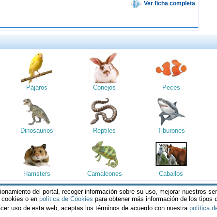
Ver ficha completa
Pájaros
Conejos
Peces
Dinosaurios
Reptiles
Tiburones
Hamsters
Camaleones
Caballos
cionamiento del portal, recoger información sobre su uso, mejorar nuestros se
reservados || Al visitar estas páginas, se entiende que acepta los
Termin
s cookies o en
política de Cookies
para obtener más información de los tipos
política de Privacidad
y es mayor de edad en su Pais.
acer uso de esta web, aceptas los términos de acuerdo con nuestra
política d