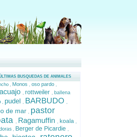
ÚLTIMAS BUSQUEDAS DE ANIMALES
Monos
oso pardo
incho
,
,
,
nacuajo
rottweiler
ballena
,
,
BARBUDO
pudel
o
,
,
,
pastor
zo de mar
,
oata
Ragamuffin
koala
,
,
,
Berger de Picardie
doras
,
,
ratonero