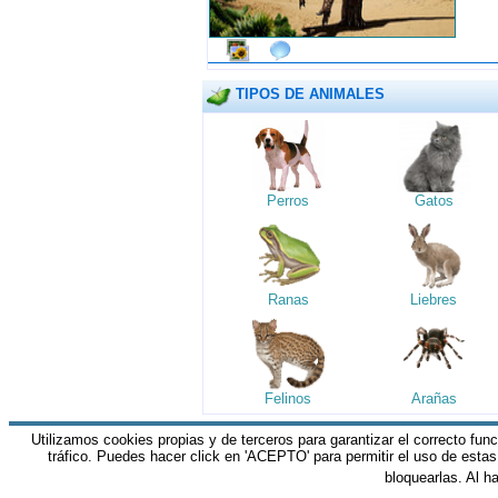
TIPOS DE ANIMALES
Perros
Gatos
Ranas
Liebres
Felinos
Arañas
Utilizamos cookies propias y de terceros para garantizar el correcto fun
HGM Network.com
|| Todos los derechos 
tráfico. Puedes hacer click en 'ACEPTO' para permitir el uso de esta
bloquearlas. Al h