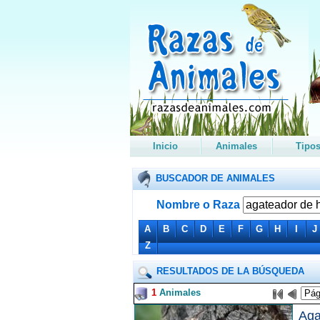
Inicio
Animales
Tipo
BUSCADOR DE ANIMALES
Nombre o Raza
A
B
C
D
E
F
G
H
I
J
Z
RESULTADOS DE LA BÚSQUEDA
1
Animales
Aga