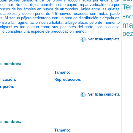
után (Abies densa) entre los 3.000 y 4.000 metros por encima del
 del mar. Su cola rígida permite a este pájaro trepar verticalmente por
Ter
roncos de los árboles en busca de artrópodos. Anida entre las grietas
os árboles, y suelen poner de 4-6 huevos rosáceos con motas pardo
Enc
as. Al ser un pájaro sedentario con un área de distribución alargada es
nso a la fragmentación de su hábitat a largo plazo, pero de momento
ma
odgsoni es tan común como sus parientes del norte, por lo que la
 lo considera una especie de preocupación menor.
pez
Ver ficha completa
os nombres:
:
Tamaño:
ficación:
Reproducción:
ripción:
Ver ficha completa
os nombres:
:
Tamaño: