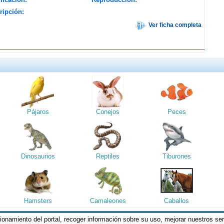
ripción:
Ver ficha completa
Pájaros
Conejos
Peces
Dinosaurios
Reptiles
Tiburones
Hamsters
Camaleones
Caballos
cionamiento del portal, recoger información sobre su uso, mejorar nuestros se
reservados || Al visitar estas páginas, se entiende que acepta los
Termin