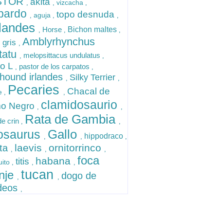
STOR
akita
vizcacha
,
,
,
opardo
topo desnuda
aguja
,
,
,
landes
Horse
Bichon maltes
,
,
,
Amblyrhynchus
 gris
,
statu
melopsittacus undulatus
,
,
ro L
pastor de los carpatos
,
,
fhound irlandes
Silky Terrier
,
,
Pecaries
Chacal de
e
,
,
clamidosaurio
o Negro
,
,
Rata de Gambia
de crin
,
,
Gallo
losaurus
hippodraco
,
,
,
laevis
ornitorrinco
ita
,
,
,
foca
habana
titis
uito
,
,
,
tucan
nje
dogo de
,
,
deos
,