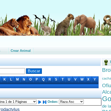
s
Crear Animal
Bro
cach
K
L
M
N
O
P
Q
R
S
T
U
V
W
X
Y
Ofi
Alc
Go
Orden:
de l
rodactylus