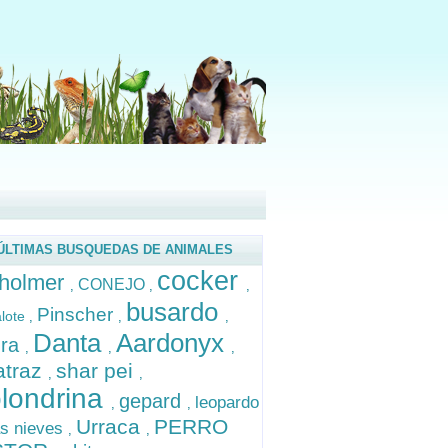
ÚLTIMAS BUSQUEDAS DE ANIMALES
cocker
holmer
CONEJO
,
,
,
busardo
Pinscher
alote
,
,
,
Danta
Aardonyx
ura
,
,
,
atraz
shar pei
,
,
londrina
gepard
leopardo
,
,
Urraca
PERRO
as nieves
,
,