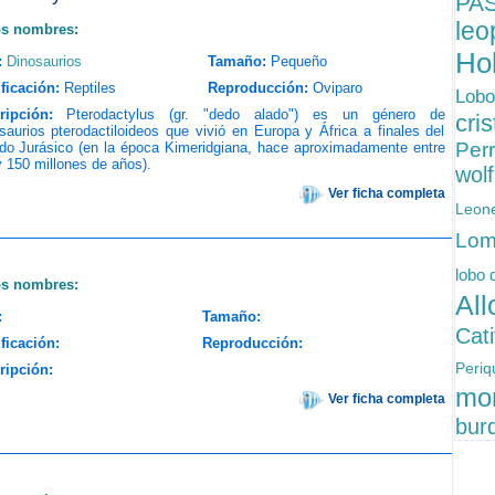
PA
le
os nombres:
Ho
:
Dinosaurios
Tamaño:
Pequeño
ficación:
Reptiles
Reproducción:
Oviparo
Lobo
ripción:
Pterodactylus (gr. "dedo alado") es un género de
cri
saurios pterodactiloideos que vivió en Europa y África a finales del
Per
odo Jurásico (en la época Kimeridgiana, hace aproximadamente entre
 150 millones de años).
wol
Ver ficha completa
Leon
Lom
lobo 
os nombres:
Al
:
Tamaño:
Cat
ficación:
Reproducción:
Periq
ripción:
mo
Ver ficha completa
bur