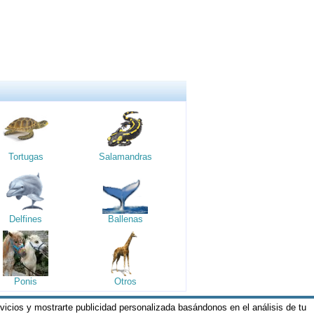
Tortugas
Salamandras
Delfines
Ballenas
Ponis
Otros
rvicios y mostrarte publicidad personalizada basándonos en el análisis de tu
os y Condiciones de nuestros servicios y