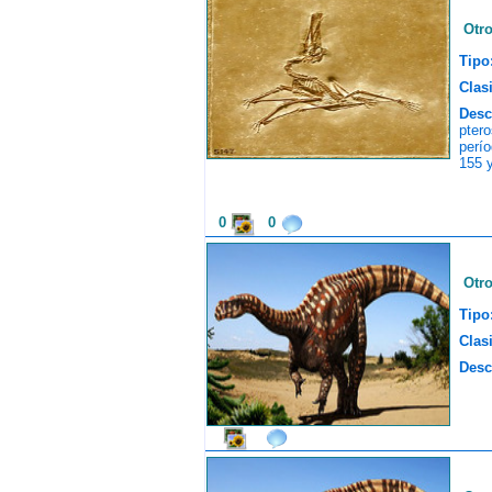
Otr
Tipo
Clasi
Desc
ptero
perí
155 y
0
0
Otr
Tipo
Clasi
Desc