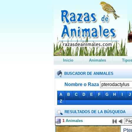
Inicio
Animales
Tipo
BUSCADOR DE ANIMALES
Nombre o Raza
A
B
C
D
E
F
G
H
I
J
Z
RESULTADOS DE LA BÚSQUEDA
1
Animales
Pte