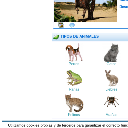
Desc
TIPOS DE ANIMALES
Perros
Gatos
Ranas
Liebres
Felinos
Arañas
Utilizamos cookies propias y de terceros para garantizar el correcto fun
HGM Network.com
|| Todos los derechos 