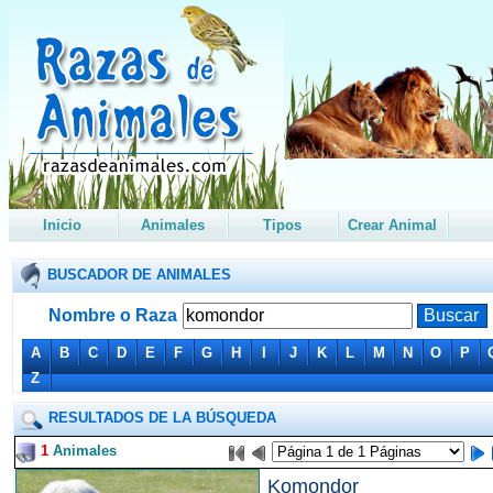
Inicio
Animales
Tipos
Crear Animal
BUSCADOR DE ANIMALES
Nombre o Raza
A
B
C
D
E
F
G
H
I
J
K
L
M
N
O
P
Z
RESULTADOS DE LA BÚSQUEDA
1
Animales
Komondor