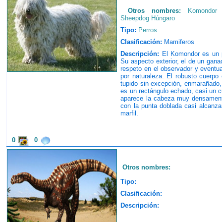
Otros nombres:
Komondor 
Sheepdog Húngaro
Tipo:
Perros
Clasificación:
Mamiferos
Descripción:
El Komondor es un p
Su aspecto exterior, el de un gana
respeto en el observador y eventu
por naturaleza. El robusto cuerpo 
tupido sin excepción, enmarañado, 
es un rectángulo echado, casi un c
aparece la cabeza muy densamente
con la punta doblada casi alcanzan
marfil.
0
0
Otros nombres:
Tipo:
Clasificación:
Descripción: