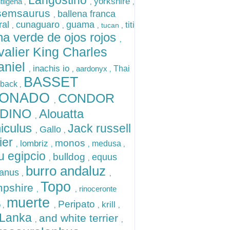
Langostino
yorkshire
tiigena
,
,
,
semsaurus
ballena franca
,
ral
cunaguaro
guama
titi
tucan
,
,
,
,
na verde de ojos rojos
,
alier King Charles
aniel
inachis io
aardonyx
Thai
,
,
,
BASSET
eback
,
EONADO
CONDOR
,
DINO
Alouatta
,
iculus
Jack russell
Gallo
,
,
rier
monos
lombriz
medusa
,
,
,
,
 egipcio
bulldog
equus
,
,
burro andaluz
canus
,
,
Topo
pshire
rinoceronte
,
,
muerte
Peripato
krill
o
,
,
,
,
 Lanka
and white terrier
,
,