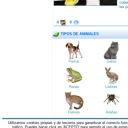
cober
las p
0
0
TIPOS DE ANIMALES
Perros
Gatos
Ranas
Liebres
Felinos
Arañas
Utilizamos cookies propias y de terceros para garantizar el correcto fun
HGM Network.com
|| Todos los derechos 
tráfico. Puedes hacer click en 'ACEPTO' para permitir el uso de esta