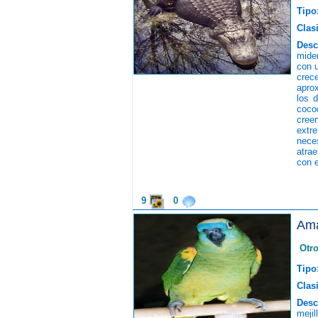
Tipo
Clasi
Desc
mide
con u
crec
apro
los d
coco
cree
extr
nece
atrae
con e
9
0
Ama
Otr
Tipo
Clasi
Desc
mejil