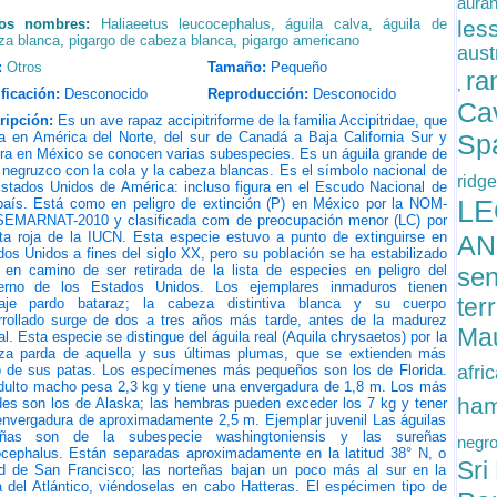
auran
ros nombres:
Haliaeetus leucocephalus
,
águila calva
,
águila de
les
za blanca
,
pigargo de cabeza blanca
,
pigargo americano
aust
:
Otros
Tamaño:
Pequeño
ra
,
ficación:
Desconocido
Reproducción:
Desconocido
Cav
ripción:
Es un ave rapaz accipitriforme de la familia Accipitridae, que
ta en América del Norte, del sur de Canadá a Baja California Sur y
Sp
ra en México se conocen varias subespecies. Es un águila grande de
 negruzco con la cola y la cabeza blancas. Es el símbolo nacional de
ridg
Estados Unidos de América: incluso figura en el Escudo Nacional de
país. Está como en peligro de extinción (P) en México por la NOM-
L
SEMARNAT-2010 y clasificada com de preocupación menor (LC) por
sta roja de la IUCN. Esta especie estuvo a punto de extinguirse en
AN
os Unidos a fines del siglo XX, pero su población se ha estabilizado
 en camino de ser retirada de la lista de especies en peligro del
sen
erno de los Estados Unidos. Los ejemplares inmaduros tienen
ter
aje pardo bataraz; la cabeza distintiva blanca y su cuerpo
rrollado surge de dos a tres años más tarde, antes de la madurez
Mau
l. Esta especie se distingue del águila real (Aquila chrysaetos) por la
za parda de aquella y sus últimas plumas, que se extienden más
o de sus patas. Los especímenes más pequeños son los de Florida.
afri
dulto macho pesa 2,3 kg y tiene una envergadura de 1,8 m. Los más
ham
des son los de Alaska; las hembras pueden exceder los 7 kg y tener
envergadura de aproximadamente 2,5 m. Ejemplar juvenil Las águilas
eñas son de la subespecie washingtoniensis y las sureñas
negr
ocephalus. Están separadas aproximadamente en la latitud 38° N, o
Sri
tud de San Francisco; las norteñas bajan un poco más al sur en la
 del Atlántico, viéndoselas en cabo Hatteras. El espécimen tipo de