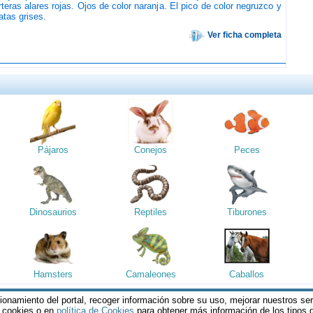
teras alares rojas. Ojos de color naranja. El pico de color negruzco y
atas grises.
Ver ficha completa
Pájaros
Conejos
Peces
Dinosaurios
Reptiles
Tiburones
Hamsters
Camaleones
Caballos
cionamiento del portal, recoger información sobre su uso, mejorar nuestros se
reservados || Al visitar estas páginas, se entiende que acepta los
Termin
s cookies o en
política de Cookies
para obtener más información de los tipos