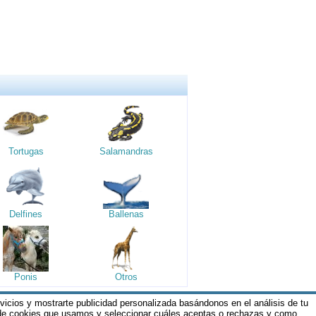
Tortugas
Salamandras
Delfines
Ballenas
Ponis
Otros
rvicios y mostrarte publicidad personalizada basándonos en el análisis de tu
os y Condiciones de nuestros servicios y
 de cookies que usamos y seleccionar cuáles aceptas o rechazas y como