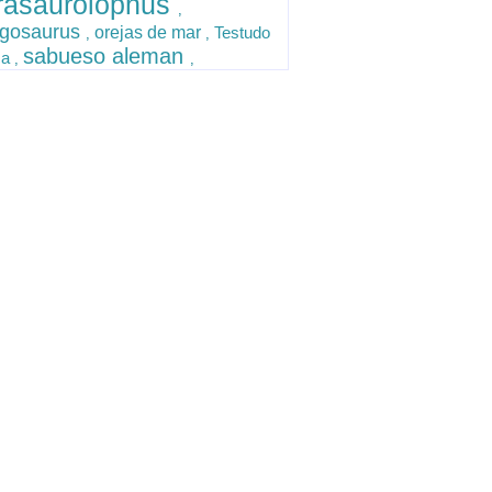
rasaurolophus
,
agosaurus
orejas de mar
Testudo
,
,
sabueso aleman
ca
,
,