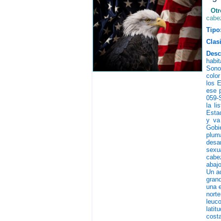
Ot
cabe
Tipo
Clasi
Desc
habi
Sono
color
los 
ese 
059-
la li
Estad
y va
Gobi
plum
desa
sexua
cabe
abaj
Un a
gran
una 
nort
leuc
lati
costa