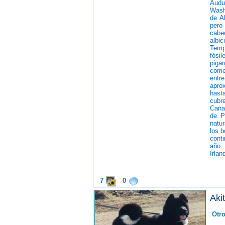
Audu
Wash
de A
pero
cabe
albic
Tempr
fósil
piga
corri
entr
apro
hasta
cubre
Cana
de P
natur
los b
cont
año.
Irlan
7
0
Aki
Otr