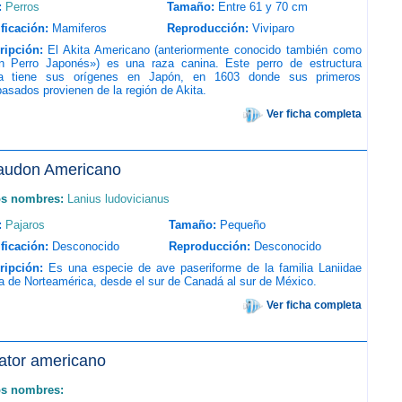
:
Perros
Tamaño:
Entre 61 y 70 cm
ficación:
Mamiferos
Reproducción:
Viviparo
ripción:
El Akita Americano (anteriormente conocido también como
n Perro Japonés») es una raza canina. Este perro de estructura
da tiene sus orígenes en Japón, en 1603 donde sus primeros
asados provienen de la región de Akita.
Ver ficha completa
audon Americano
os nombres:
Lanius ludovicianus
:
Pajaros
Tamaño:
Pequeño
ficación:
Desconocido
Reproducción:
Desconocido
ripción:
Es una especie de ave paseriforme de la familia Laniidae
a de Norteamérica, desde el sur de Canadá al sur de México.
Ver ficha completa
gator americano
os nombres: