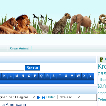
s
Crear Animal
Kr
pas
K
L
M
N
O
P
Q
R
S
T
U
V
W
X
Y
tila
,
ta
argen
Orden:
Zel
ila Americana