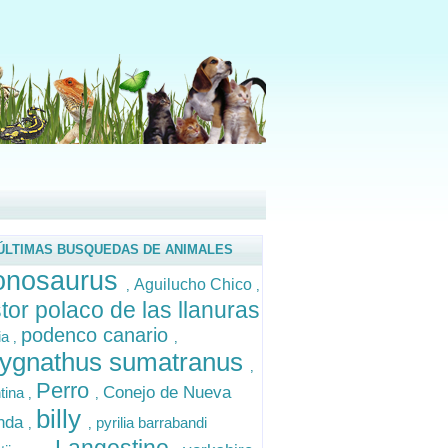
ÚLTIMAS BUSQUEDAS DE ANIMALES
onosaurus
Aguilucho Chico
,
,
tor polaco de las llanuras
podenco canario
pia
,
,
nygnathus sumatranus
,
Perro
Conejo de Nueva
tina
,
,
billy
anda
pyrilia barrabandi
,
,