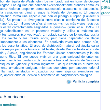
Pa
bon del águila de Washington fue nombrado así en honor de George
ington. Las águilas que parecen excepcionalmente grandes como las
pat
laska hicieron proponer como subespecie alascanus o alascensis,
 la variación es clinal y sigue la Regla de Bergmann. El pigargo
grae
ciblanco forma una especie par con el pigargo europeo (Haliaeetus
illa). Se produjo la divergencia entre ellas al comienzo del Mioceno
ano (ca. 10 millones de años al menos —si los más viejos registros
es están correctamente asignados al género— (Wink et al. 1996). El
rgo cabeciblanco es un poderoso volador y utiliza al máximo las
entes termales (convectivas). En estado salvaje su longevidad oscila
e los veinte y los treinta años, pero tiene capacidad de llegar
ximadamente a los cincuenta. En cautiverio viven más tiempo aún,
 los sesenta años. El área de distribución natural del águila calva
 la mayor parte de América del Norte, desde México hasta el sur de
dá y Alaska, englobando los Estados Unidos continentales y la isla
uerto Rico. El ave puede vivir en una gran variedad de entornos
ales, desde los pantanos de Louisiana hasta el desierto de Sonora o
osques de Quebec y Nueva Inglaterra. Los que están en el norte del
inente americano emigran, mientras que otros permanecen todo el
 Han sido avistados y cazados por error algunos ejemplares en
da, apareciendo allí debido al fenómeno del vagabundeo biológico.
Ver ficha completa
ta Americano
os nombres: