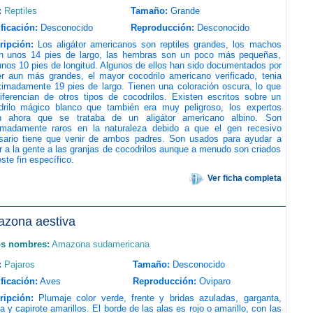
:
Reptiles
Tamaño:
Grande
ficación:
Desconocido
Reproducción:
Desconocido
ripción:
Los aligátor americanos son reptiles grandes, los machos
n unos 14 pies de largo, las hembras son un poco más pequeñas,
nos 10 pies de longitud. Algunos de ellos han sido documentados por
er aun más grandes, el mayor cocodrilo americano verificado, tenia
ximadamente 19 pies de largo. Tienen una coloración oscura, lo que
iferencian de otros tipos de cocodrilos. Existen escritos sobre un
drilo mágico blanco que también era muy peligroso, los expertos
n ahora que se trataba de un aligátor americano albino. Son
emadamente raros en la naturaleza debido a que el gen recesivo
sario tiene que venir de ambos padres. Son usados para ayudar a
r a la gente a las granjas de cocodrilos aunque a menudo son criados
ste fin específico.
Ver ficha completa
zona aestiva
os nombres:
Amazona sudamericana
:
Pajaros
Tamaño:
Desconocido
ficación:
Aves
Reproducción:
Oviparo
ripción:
Plumaje color verde, frente y bridas azuladas, garganta,
la y capirote amarillos. El borde de las alas es rojo o amarillo, con las