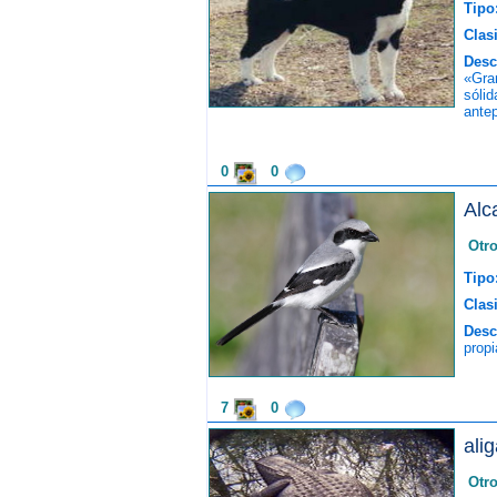
Tipo
Clasi
Desc
«Gra
sóli
antep
0
0
Alc
Otr
Tipo
Clasi
Desc
propi
7
0
ali
Otr