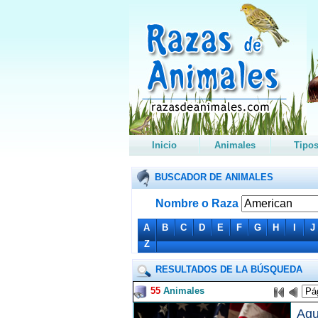
Inicio
Animales
Tipo
BUSCADOR DE ANIMALES
Nombre o Raza
A
B
C
D
E
F
G
H
I
J
Z
RESULTADOS DE LA BÚSQUEDA
55
Animales
Agu