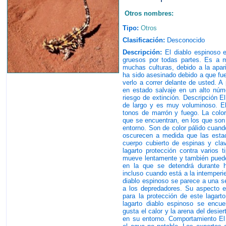
Otros nombres:
Tipo:
Otros
Clasificación:
Desconocido
Descripción:
El diablo espinoso 
gruesos por todas partes. Es a 
muchas culturas, debido a la apar
ha sido asesinado debido a que fue
verlo a correr delante de usted. A
en estado salvaje en un alto núme
riesgo de extinción. Descripción E
de largo y es muy voluminoso. El
tonos de marrón y fuego. La color
que se encuentran, en los que son
entorno. Son de color pálido cuand
oscurecen a medida que las esta
cuerpo cubierto de espinas y cla
lagarto protección contra varios
mueve lentamente y también puede
en la que se detendrá durante h
incluso cuando está a la intemperie
diablo espinoso se parece a una s
a los depredadores. Su aspecto e
para la protección de este lagarto
lagarto diablo espinoso se encuen
gusta el calor y la arena del desie
en su entorno. Comportamiento El