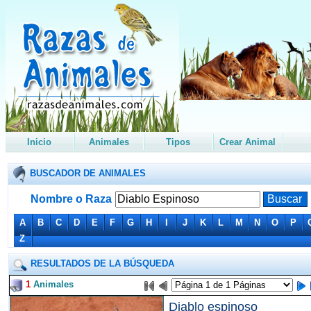
Inicio
Animales
Tipos
Crear Animal
BUSCADOR DE ANIMALES
Nombre o Raza
A
B
C
D
E
F
G
H
I
J
K
L
M
N
O
P
Z
RESULTADOS DE LA BÚSQUEDA
1
Animales
Diablo espinoso