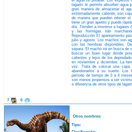
el agua no potable. Los expertos 
lagarto le permite absorber agua 
gran manera de almacenar el agu
extremadamente caliente, son capa
de manera que pueden retener el 
tiene un gran apetito y puede rápi
día. Tienden a moverse a lugares d
y las hormigas irán marchan
Reproducción El apareamiento para
julio y agosto. Los machos son agr
con las hembras disponibles. De
separa. El macho irá en busca de 
buscar un buen lugar donde pon
calientes y lejos de los depredad
en noviembre y diciembre. La he
vez. Trata de colocar una capa
abandonarlos a su suerte. Los 
período de tiempo de 3 a 4 meses.
son menos propensos a ser victim
a diferencia de otros tipos de lagar
7
0
Otros nombres:
Tipo:
Clasificación: