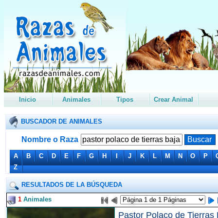
Inicio
Animales
Tipos
Crear Animal
BUSCADOR DE ANIMALES
Nombre o Raza
A
B
C
D
E
F
G
H
I
J
K
L
M
N
O
P
Z
RESULTADOS DE LA BÚSQUEDA
1
Animales
Pastor Polaco de Tierras