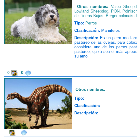
Otros nombres:
Valee Sheepd
Lowland Sheepdog
,
PON
,
Polnisc
de Tierras Bajas
,
Berger polonais d
Tipo:
Perros
Clasificación:
Mamiferos
Descripción:
Es un perro mediano
pastoreo de las ovejas, para coloc
considera uno de los perros past
pastoreo, quizá sea el más apropi
su amo.
0
0
Otros nombres:
Tipo:
Clasificación:
Descripción: