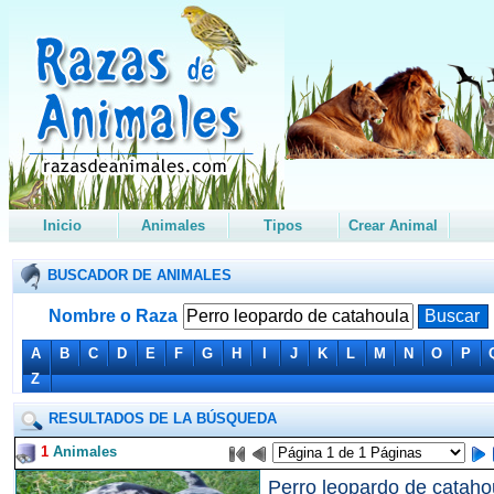
Inicio
Animales
Tipos
Crear Animal
BUSCADOR DE ANIMALES
Nombre o Raza
A
B
C
D
E
F
G
H
I
J
K
L
M
N
O
P
Z
RESULTADOS DE LA BÚSQUEDA
1
Animales
Perro leopardo de cataho