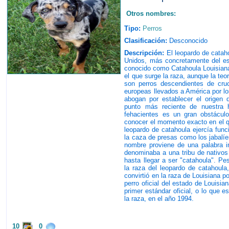
Otros nombres:
Tipo:
Perros
Clasificación:
Desconocido
Descripción:
El leopardo de catah
Unidos, más concretamente del est
conocido como Catahoula Louisian
el que surge la raza, aunque la te
son perros descendientes de cru
europeas llevados a América por lo
abogan por establecer el origen 
punto más reciente de nuestra h
fehacientes es un gran obstácul
conocer el momento exacto en el qu
leopardo de catahoula ejercía func
la caza de presas como los jabalíe
nombre proviene de una palabra i
denominaba a una tribu de nativos
hasta llegar a ser "catahoula". Pe
la raza del leopardo de catahoula
convirtió en la raza de Louisiana 
perro oficial del estado de Louisi
primer estándar oficial, o lo que e
la raza, en el año 1994.
10
0