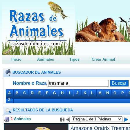
Inicio
Animales
Tipos
Crear Animal
BUSCADOR DE ANIMALES
Nombre o Raza
A
B
C
D
E
F
G
H
I
J
K
L
M
N
O
P
Z
RESULTADOS DE LA BÚSQUEDA
1
Animales
Amazona Oratrix Tresmar