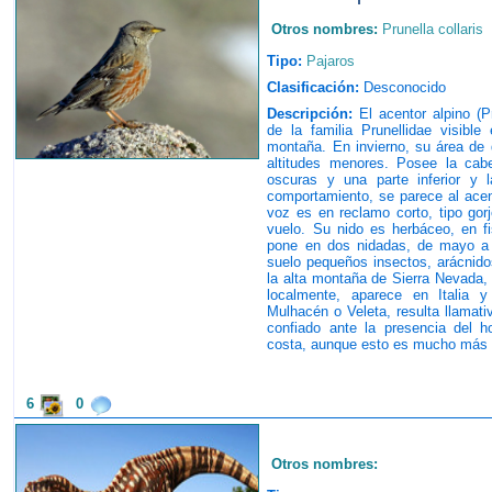
Otros nombres:
Prunella collaris
Tipo:
Pajaros
Clasificación:
Desconocido
Descripción:
El acentor alpino (Pr
de la familia Prunellidae visibl
montaña. En invierno, su área de 
altitudes menores. Posee la cabez
oscuras y una parte inferior y la
comportamiento, se parece al ace
voz es en reclamo corto, tipo gor
vuelo. Su nido es herbáceo, en f
pone en dos nidadas, de mayo a 
suelo pequeños insectos, arácnidos
la alta montaña de Sierra Nevada, 
localmente, aparece en Italia 
Mulhacén o Veleta, resulta llama
confiado ante la presencia del h
costa, aunque esto es mucho más 
6
0
Otros nombres: