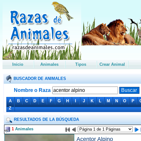
Inicio
Animales
Tipos
Crear Animal
BUSCADOR DE ANIMALES
Nombre o Raza
A
B
C
D
E
F
G
H
I
J
K
L
M
N
O
P
Z
RESULTADOS DE LA BÚSQUEDA
1
Animales
Acentor Alpino