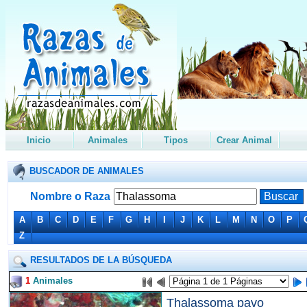
Inicio
Animales
Tipos
Crear Animal
BUSCADOR DE ANIMALES
Nombre o Raza
A
B
C
D
E
F
G
H
I
J
K
L
M
N
O
P
Z
RESULTADOS DE LA BÚSQUEDA
1
Animales
Thalassoma pavo