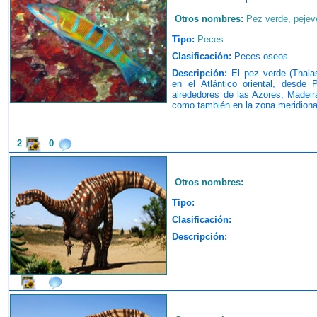
Otros nombres:
Pez verde
,
pejev
Tipo:
Peces
Clasificación:
Peces oseos
Descripción:
El pez verde (Thala
en el Atlántico oriental, desde 
alrededores de las Azores, Madei
como también en la zona meridional
2
0
Otros nombres:
Tipo:
Clasificación:
Descripción: