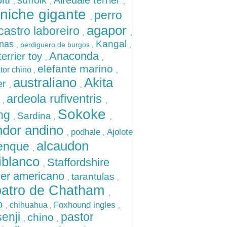
suffolk
Airedale terrier
,
,
,
niche gigante
perro
,
agapor
castro laboreiro
,
,
Kangal
anas
perdiguero de burgos
,
,
,
Anaconda
terrier toy
,
,
elefante marino
ator chino
,
,
australiano
Akita
er
,
,
u
ardeola rufiventris
,
,
Sokoke
ang
Sardina
,
,
,
ndor andino
podhale
Ajolote
,
,
alcaudon
enque
,
liblanco
Staffordshire
,
rier americano
tarantulas
,
,
batro de Chatham
,
o
Foxhound ingles
chihuahua
,
,
,
enji
pastor
chino
,
,