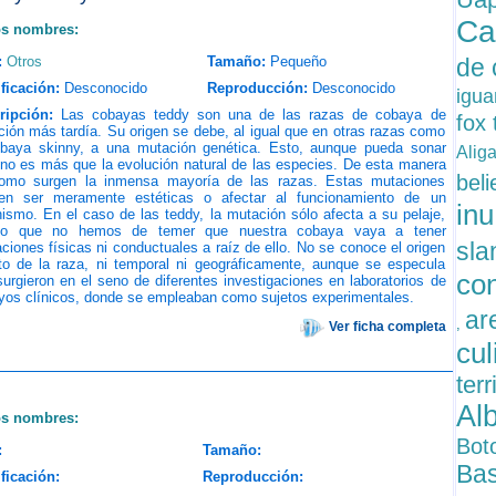
Ca
os nombres:
:
Otros
Tamaño:
Pequeño
de 
ficación:
Desconocido
Reproducción:
Desconocido
igu
ripción:
Las cobayas teddy son una de las razas de cobaya de
fox 
ción más tardía. Su origen se debe, al igual que en otras razas como
obaya skinny, a una mutación genética. Esto, aunque pueda sonar
Alig
 no es más que la evolución natural de las especies. De esta manera
beli
omo surgen la inmensa mayoría de las razas. Estas mutaciones
en ser meramente estéticas o afectar al funcionamiento de un
in
ismo. En el caso de las teddy, la mutación sólo afecta a su pelaje,
lo que no hemos de temer que nuestra cobaya vaya a tener
sl
aciones físicas ni conductuales a raíz de ello. No se conoce el origen
to de la raza, ni temporal ni geográficamente, aunque se especula
co
urgieron en el seno de diferentes investigaciones en laboratorios de
yos clínicos, donde se empleaban como sujetos experimentales.
ar
,
Ver ficha completa
cu
ter
Al
os nombres:
Bot
:
Tamaño:
Bas
ficación:
Reproducción: