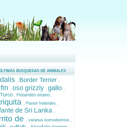
ÚLTIMAS BUSQUEDAS DE ANIMALES
dalis
Border Terrier
,
,
fin
gallo
oso grizzly
,
,
,
 Turco
Holandes enano
,
,
riquita
Pastor holandes
,
,
fante de Sri Lanka
,
rrito de
varanus komodoensis
,
,
iti