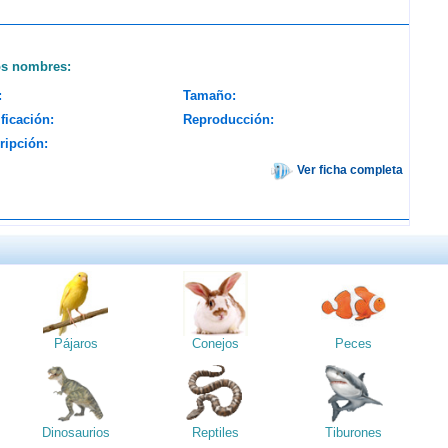
os nombres:
:
Tamaño:
ficación:
Reproducción:
ripción:
Ver ficha completa
Pájaros
Conejos
Peces
Dinosaurios
Reptiles
Tiburones