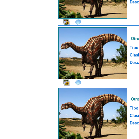
Desc
Otr
Tipo
Clasi
Desc
Otr
Tipo
Clasi
Desc