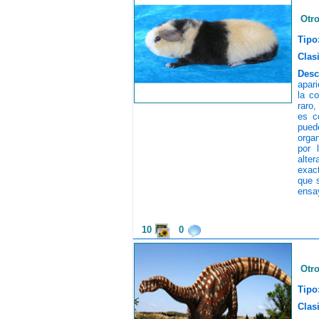
Otr
Tipo
Clasi
Desc
apari
la c
raro,
es c
pued
organ
por 
alter
exac
que s
ensa
10
0
Otr
Tipo
Clasi