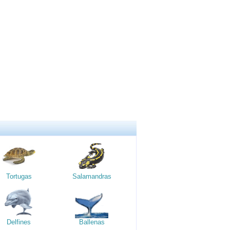
Tortugas
Salamandras
Delfines
Ballenas