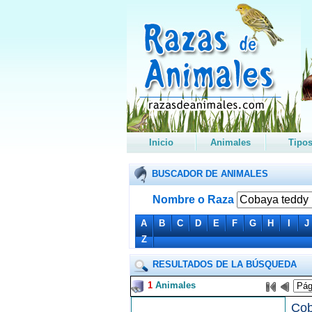
Inicio
Animales
Tipo
BUSCADOR DE ANIMALES
Nombre o Raza
A
B
C
D
E
F
G
H
I
J
Z
RESULTADOS DE LA BÚSQUEDA
1
Animales
Cob