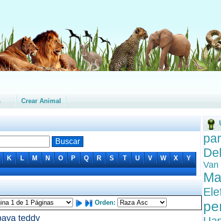
s
Crear Animal
par
Del
K
L
M
N
O
P
Q
R
S
T
U
V
W
X
Y
Van
Ma
Ele
Orden:
pe
aya teddy
Uap