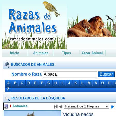
Inicio
Animales
Tipos
Crear Animal
BUSCADOR DE ANIMALES
Nombre o Raza
A
B
C
D
E
F
G
H
I
J
K
L
M
N
O
P
Z
RESULTADOS DE LA BÚSQUEDA
1
Animales
Vicugna pacos