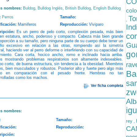
CO
os nombres:
Buldog
,
Bulldog Inglés
,
British Bulldog
,
English Bulldog
col
To
:
Perros
Tamaño:
,
ficación:
Mamiferos
Reproducción:
Viviparo
Ind
ripción:
Es un perro de pelo corto, complexión pesada, más bien
cor
 en estatura, ancho, poderoso y compacto. Cabeza más bien grande
oporción a su tamaño, pero ninguna parte de su cuerpo debe tener un
Gu
ño excesivo en relación a las otras, rompiendo así la simetría
al, haciendo ver al perro deforme o interfiriendo con su capacidad de
go
miento. Cara corta, hocico ancho, romo e inclinado hacia arriba.
os mostrando problemas respiratorios son altamente indeseables.
rav
o corto, de buena estructura, sin tendencia a la obesidad. Miembros
es, bien musculados y robustos. Posterior alto y fuerte pero algo más
Ba
ano en comparación con el pesado frente. Hembras no tan
rrolladas como los machos.
sa
Ver ficha completa
zw
Alb
ig
os nombres:
:
Tamaño:
rey
,
ficación:
Reproducción:
CA
ripción: