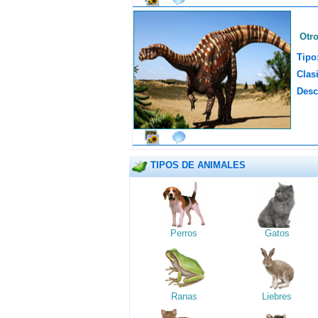
Otr
Tipo
Clasi
Desc
TIPOS DE ANIMALES
Perros
Gatos
Ranas
Liebres