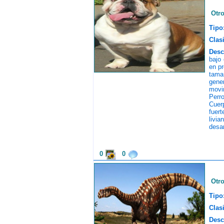
Otr
Tipo
Clasi
Desc
bajo
en pr
tama
gener
movi
Perr
Cuerp
fuert
livi
desa
0
0
Otr
Tipo
Clasi
Desc