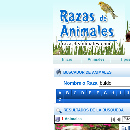
Inicio
Animales
Tipo
BUSCADOR DE ANIMALES
Nombre o Raza
A
B
C
D
E
F
G
H
I
J
Z
RESULTADOS DE LA BÚSQUEDA
1
Animales
Bul