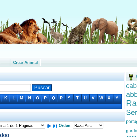
s
Crear Animal
cab
ab
K
L
M
N
O
P
Q
R
S
T
U
V
W
X
Y
Ra
Ser
port
Orden:
gord
ldog