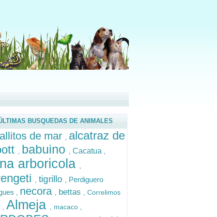
ÚLTIMAS BUSQUEDAS DE ANIMALES
alcatraz de
allitos de mar
,
babuino
bott
Cacatua
,
,
,
na arboricola
,
engeti
tigrillo
Perdiguero
,
,
necora
bettas
ugues
Correlimos
,
,
,
Almeja
o
macaco
,
,
,