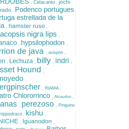
RDOBES
jochi
Celacanto
,
,
Podenco portugues
orado
,
rtuga estrellada de la
ia
hamster ruso
,
,
acopsis nigra lips
,
hypsilophodon
anaco
,
,
rrion de java
avispon
,
,
billy
indri
en
Lechuza
,
,
,
,
sset Hound
,
moyedo
,
ergpinscher
RIAMA
,
,
atro Chlororrinco
Alcaudon
,
,
uanas
perezoso
Pinguino
,
,
kishu
hippodraco
,
,
NICHE
Iguanodon
,
,
Barbos