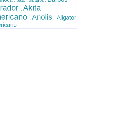
phoca
pato
albatros
,
,
,
,
brador
Akita
,
ericano
Anolis
Aligator
,
,
ricano
,