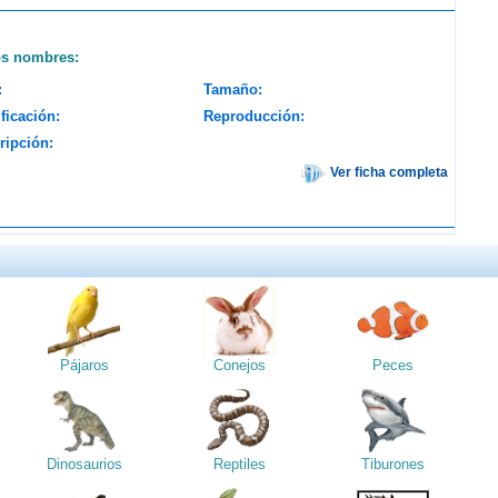
os nombres:
:
Tamaño:
ficación:
Reproducción:
ripción:
Ver ficha completa
Pájaros
Conejos
Peces
Dinosaurios
Reptiles
Tiburones