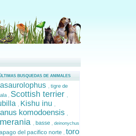
ÚLTIMAS BUSQUEDAS DE ANIMALES
rasaurolophus
tigre de
,
Scottish terrier
ala
,
,
billa
Kishu inu
,
,
ranus komodoensis
,
merania
basse
deinonychus
,
,
toro
apago del pacifico norte
,