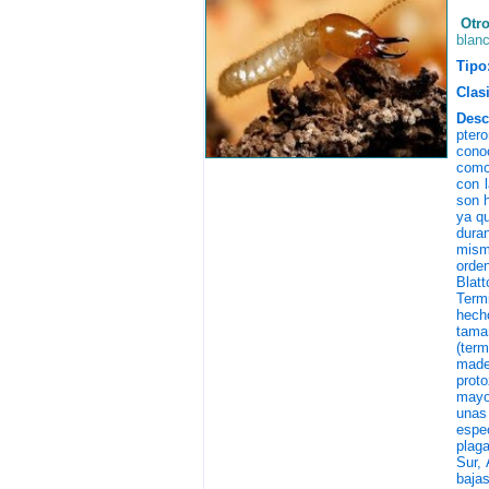
Otr
blan
Tipo
Clasi
Desc
ptero
conoc
como
con 
son 
ya q
dura
mism
orde
Blat
Termi
hech
tama
(ter
made
prot
mayor
unas
espec
plag
Sur, 
baja