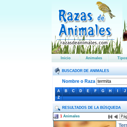
Inicio
Animales
Tipo
BUSCADOR DE ANIMALES
Nombre o Raza
A
B
C
D
E
F
G
H
I
J
Z
RESULTADOS DE LA BÚSQUEDA
1
Animales
Ter