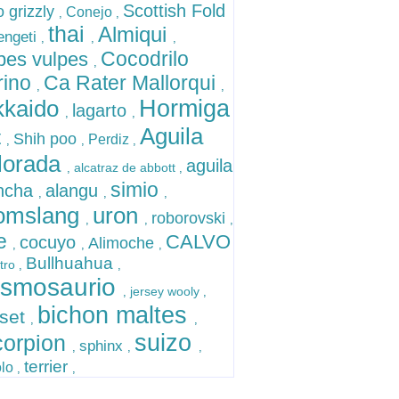
Scottish Fold
 grizzly
Conejo
,
,
thai
Almiqui
engeti
,
,
,
Cocodrilo
pes vulpes
,
rino
Ca Rater Mallorqui
,
,
kkaido
Hormiga
lagarto
,
,
Aguila
t
Shih poo
Perdiz
,
,
,
lorada
aguila
alcatraz de abbott
,
,
simio
ancha
alangu
,
,
,
omslang
uron
roborovski
,
,
,
le
CALVO
cocuyo
Alimoche
,
,
,
Bullhuahua
tro
,
,
ismosaurio
jersey wooly
,
,
bichon maltes
set
,
,
suizo
corpion
sphinx
,
,
,
terrier
olo
,
,