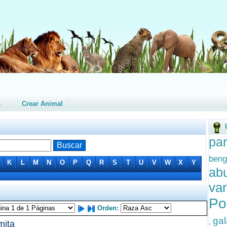
s
Crear Animal
pa
beng
K
L
M
N
O
P
Q
R
S
T
U
V
W
X
Y
abu
va
Po
Orden:
gal
,
mita