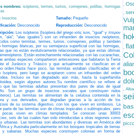
Oso
,
os nombres:
isópteros
,
termes
,
turiros
,
comejenes
,
polillas
,
hormigas
cas
ser
,
:
Insectos
Tamaño:
Pequeño
Vul
ficación:
Desconocido
Reproducción:
Desconocido
ma
ripción:
Los isópteros (Isoptera del griego ισός isos, "igual" y πτερον
ho
n, "ala"; "alas iguales") son un infraorden de insectos neópteros,
idos como termitas, termes, turiros, comejenes, polillas y también
fla
 hormigas blancas, por su semejanza superficial con las hormigas,
,
las que no están evolutivamente relacionadas, ya que estas últimas
Co
himenópteros. Están estrechamente relacionadas con las cucarachas,
ue ambas especies compartieron antecesores que habitaron la Tierra
ali
nte el Jurásico y Triásico y que actualmente se clasifican en el
o orden.​ Hasta hace poco, las termitas estaban clasificadas en el
bo
n Isoptera, pero luego se aceptaron como un infraorden del orden
todea. Incluso se han degradado aún más, hasta la superfamilia
do
toidea, según algunos autores.​ Su nombre científico se refiere al
o que las termitas adultas presentan dos pares de alas de igual
Alba
,
ño. Son un grupo de insectos sociales que construyen nidos
se
miteros). Las termitas se alimentan de la celulosa contenida en la
ra y sus derivados, que degradan gracias a la acción de los
ozoos de su sistema digestivo, con los que viven en simbiosis. La
bas
 parte de las termitas son de climas tropicales o subtropicales, pero
 pocas viven en climas templados. Se conocen unas 30003​
es
ies, seis de las cuales han sido introducidas a otras regiones como
as urbanas. Las termitas son abundantes y diversas en América del
picc
África y Australia particularmente en los bosques tropicales de tierras
s y sabanas. Muchas especies construyen colonias en forma de