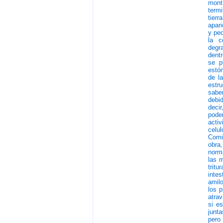
mont
term
tierr
apari
y peq
la c
degr
dentr
se p
estóm
de l
estru
saber
debi
decir
pode
acti
celu
Comi
obra,
norm
las m
tritu
inte
amilo
los p
atrav
si e
junt
pero 