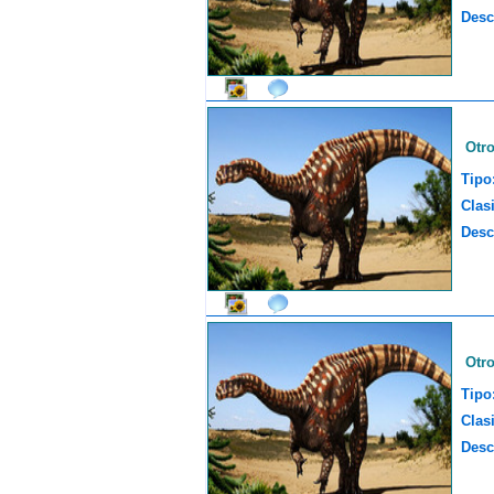
Desc
Otr
Tipo
Clasi
Desc
Otr
Tipo
Clasi
Desc