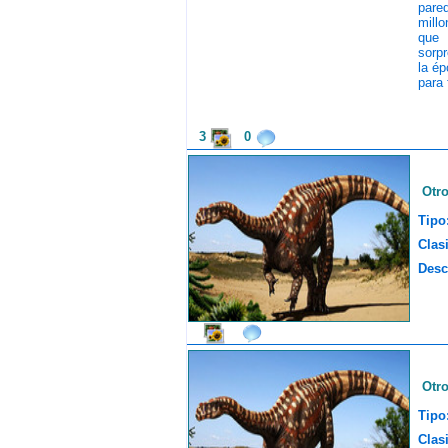
pared
millo
que 
sorpr
la ép
para 
3
0
Otr
Tipo
Clasi
Desc
Otr
Tipo
Clasi