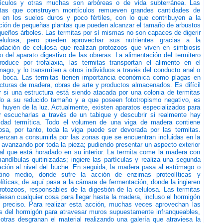
ículos y otras muchas son arbóreas o de vida subterránea. Las
itas que construyen montículos remueven grandes cantidades de
a en los suelos duros y poco fértiles, con lo que contribuyen a la
ción de pequeñas plantas que pueden alcanzar el tamaño de arbustos
ueños árboles. Las termitas por sí mismas no son capaces de digerir
elulosa, pero pueden aprovechar sus nutrientes gracias a la
adación de celulosa que realizan protozoos que viven en simbiosis
o del aparato digestivo de las obreras. La alimentación del termitero
roduce por trofalaxia, las termitas transportan el alimento en el
ago, y lo transmiten a otros individuos a través del conducto anal o
a boca. Las termitas tienen importancia económica como plagas en
cturas de madera, obras de arte y productos almacenados. Es difícil
 si una estructura está siendo atacada por una colonia de termitas
do a su reducido tamaño y a que poseen fototropismo negativo, es
, huyen de la luz. Actualmente, existen aparatos especializados para
r escucharlas a través de un tabique y descubrir si realmente hay
vidad termítica. Todo el volumen de una viga de madera contiene
losa, por tanto, toda la viga puede ser devorada por las termitas.
enzan a consumirla por las zonas que se encuentran incluidas en la
 avanzando por toda la pieza; pudiendo presentar un aspecto exterior
al que está horadado en su interior. La termita come la madera con
andíbulas quitinizadas; ingiere las partículas y realiza una segunda
ración al nivel del buche. En seguida, la madera pasa al estómago o
stino medio, donde sufre la acción de enzimas proteolíticas y
líticas; de aquí pasa a la cámara de fermentación, donde la ingieren
rotozoos, responsables de la digestión de la celulosa. Las termitas
iesan cualquier cosa para llegar hasta la madera, incluso el hormigón
s preciso. Para realizar esta acción, muchas veces aprovechan las
as del hormigón para atravesar muros supuestamente infranqueables,
otras desgranan el material realizando una galería que atraviesa la