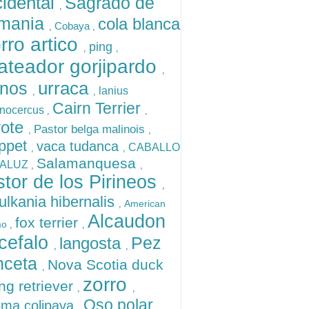
cidental
Sagrado de
,
rmania
cola blanca
Cobaya
,
,
rro artico
ping
,
,
ateador gorjipardo
,
urraca
nos
lanius
,
,
Cairn Terrier
nocercus
,
,
yote
Pastor belga malinois
,
,
ppet
vaca tudanca
CABALLO
,
,
Salamanquesa
ALUZ
,
,
stor de los Pirineos
,
ulkania hibernalis
American
,
Alcaudon
fox terrier
mo
,
,
cefalo
Pez
langosta
,
,
nceta
Nova Scotia duck
,
zorro
ing retriever
,
,
Oso polar
oma colipava
,
,