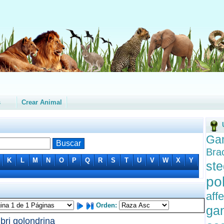
s
Crear Animal
Ga
Bra
K
L
M
N
O
P
Q
R
S
T
U
V
W
X
Y
st
po
aff
Orden:
ga
ibri golondrina