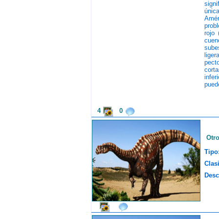
signi
únic
Amér
probl
rojo
cuen
sube
liger
pecto
cort
infer
pued
4
0
Otr
Tipo
Clasi
Desc