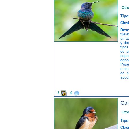
Otr
Tipo
Clasi
Desc
tijer
un as
y de
tipos
de a
espec
donde
Pose
mezc
de e
ayuda
3
0
Gol
Otr
Tipo
Clasi