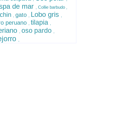
ispa de mar
Collie barbudo
,
,
Lobo gris
chin
gato
,
,
,
tilapia
ro peruano
,
,
eriano
oso pardo
,
,
ejorro
,