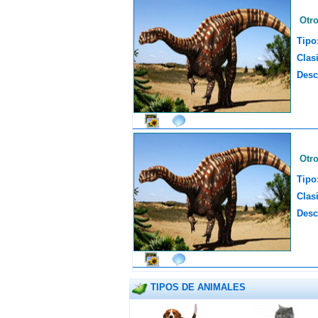
Otr
Tipo
Clasi
Desc
Otr
Tipo
Clasi
Desc
TIPOS DE ANIMALES