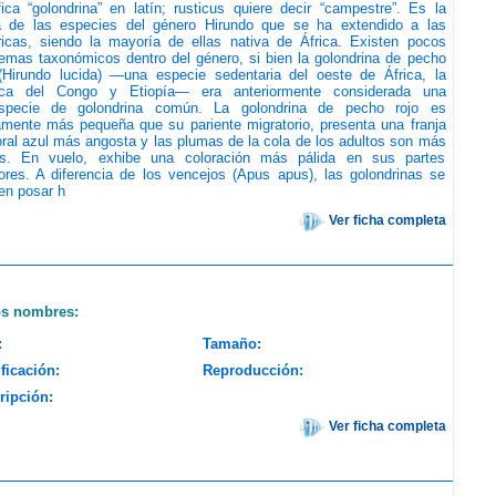
fica “golondrina” en latín; rusticus quiere decir “campestre”. Es la
a de las especies del género Hirundo que se ha extendido a las
icas, siendo la mayoría de ellas nativa de África. Existen pocos
emas taxonómicos dentro del género, si bien la golondrina de pecho
 (Hirundo lucida) ―una especie sedentaria del oeste de África, la
ca del Congo y Etiopía― era anteriormente considerada una
specie de golondrina común. La golondrina de pecho rojo es
amente más pequeña que su pariente migratorio, presenta una franja
ral azul más angosta y las plumas de la cola de los adultos son más
as. En vuelo, exhibe una coloración más pálida en sus partes
iores. A diferencia de los vencejos (Apus apus), las golondrinas se
en posar h
Ver ficha completa
os nombres:
:
Tamaño:
ficación:
Reproducción:
ripción:
Ver ficha completa