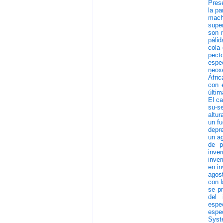
Prese
la pa
mach
super
son 
pálid
cola 
pecto
espe
neox
Áfric
con e
últim
El ca
su-se
altur
un fu
depre
un ag
de p
inver
inver
en i
agost
con l
se pr
del 
espe
espe
Syst