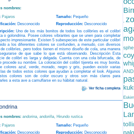
oc
os nombres:
Bi
:
Pajaros
Tamaño:
Pequeño
zo
,
ficación:
Desconocido
Reproducción:
Desconocido
ag
ripción:
Uno de los más bonitos de todos los colibríes es el colibrí
eta o golondrina. Posee colores vibrantes que se unen para completar
mo
pecto impresionante. Existen 5 subespecies de este particular colibrí
bido a los diferentes colores se confunden, a menudo, con diversos
sphe
 de colibríes, pero todos tienen el mismo diseño de cola, una manera
segurarse de que sabe lo que está observando. Descripción Esta
co
ie de colibrí es larga y delgada. Cuenta con una cola bifurcada, de
whi
 procede su nombre. La coloración del colibrí tijereta es muy bonita.
e colores azul, verde, morado, negro y gris, pueden existir varias
AND
las de todos estos colores que ayudan a completar el look. Algunos
stos colores son de color oscuro y otros son más claros para
pa
rles a esta ave a camuflarse en su hábitat natural.
kuk
Ver ficha completa
Eski
Bu
ondrina
La
os nombres:
andorina
,
andoriña
,
Hirundo rustica
toll
:
Pajaros
Tamaño:
Pequeño
pal
ficación:
Desconocido
Reproducción:
Desconocido