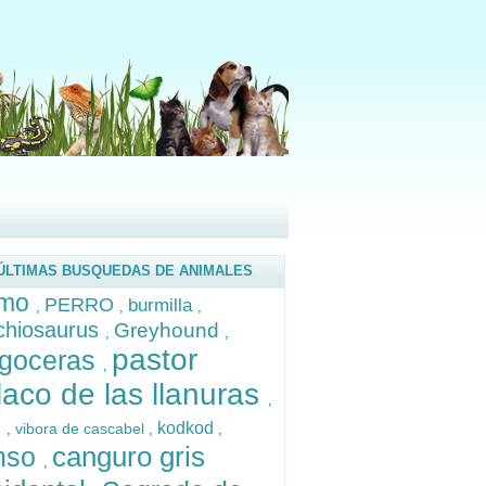
ÚLTIMAS BUSQUEDAS DE ANIMALES
mo
PERRO
burmilla
,
,
,
chiosaurus
Greyhound
,
,
pastor
egoceras
,
laco de las llanuras
,
e
kodkod
vibora de cascabel
,
,
,
canguro gris
nso
,