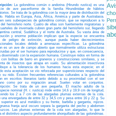
Av
ripción:
La golondrina común o andorina (Hirundo rustica) es una
cie de ave paseriforme de la familia Hirundinidae de hábitos
cho
torios. Se trata de la golondrina con la mayor área de distribución del
o. Habita en Europa, Asia, África, América y parte de Australasia.
Per
ten seis subespecies de golondrina común, que se reproducen a lo
 del hemisferio norte. Cuatro de ellas son fuertemente migratorias y
sib
uarteles de invernada cubren gran parte del hemisferio sur, llegando
entina central, Sudáfrica y el norte de Australia. Su vasta área de
ab
ribución y enorme población implican que la especie se encuentra
a de peligro de extinción, aunque pueda haber decrecimientos
acionales locales debido a amenazas específicas. La golondrina
n es un ave de campo abierto que normalmente utiliza estructuras
ruidas por el ser humano para reproducirse y que, en consecuencia,
a diseminado con la expansión humana. Construye nidos en forma de
 con bolitas de barro en graneros y construcciones similares, y se
enta de insectos que atrapa en vuelo. Su alimentación insectívora
ribuye a la tolerancia de los humanos hacia esta especie; en el
o esta aceptación se vio reforzada por supersticiones respecto del
 su nido. Existen frecuentes referencias culturales a la golondrina
n en escritos literarios tanto debido a su proximidad con el ser
no como por su migración anual. Suelen volar en conjuntos.
ripción: Se trata de un ave pequeña. El macho adulto de la
pecie nominal (H. r. rustica) mide entre 14,6 y 19,9 cm de longitud,
uyendo los 2 a 7 cm de las alargadas plumas externas de la cola.
e una envergadura de entre 32 y 34,5 cm y pesa entre 16 y 22 g. Su
 superior es azul metálico y su frente, barbilla y garganta, rojizos.
gruesa franja azul oscuro separa la garganta del pecho y abdomen
cuzcos. Las plumas externas de la cola son alargadas, lo que le
a el distintivo aspecto profundamente ahorquillado de las golondrinas.