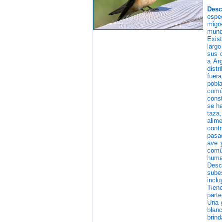
Desc
espe
migra
mund
Exis
largo
sus c
a Arg
dist
fuer
pobl
comú
const
se h
taza,
alim
cont
pasad
ave y
comú
huma
Desc
subes
incl
Tien
parte
Una 
blan
brind