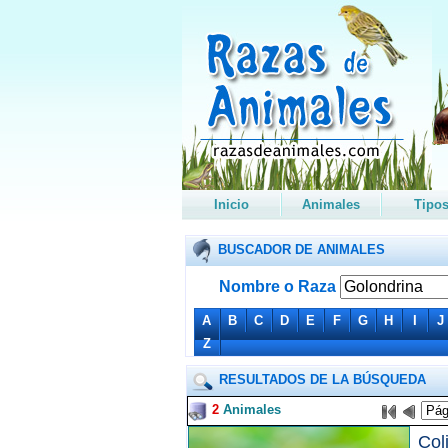
Inicio
Animales
Tipo
BUSCADOR DE ANIMALES
Nombre o Raza
A
B
C
D
E
F
G
H
I
J
Z
RESULTADOS DE LA BÚSQUEDA
2
Animales
Col