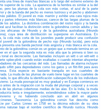
nta una línea de manchas blancas a lo largo del extremo externo de
rte superior de la cola. La apariencia de la hembra es similar a la del
o, pero las plumas de la cola son más cortas, el azul de la parte
ior y de la banda del pecho es menos lustroso y el pecho y abdomen
más pálidos. El juvenil es más marrón y exhibe una cara rojiza más
a y partes inferiores más blancas; carece de las largas plumas de la
de los adultos. La distintiva combinación del rostro rojizo y la banda
ral azul facilitan la distinción entre la golondrina común adulta y las
cies africanas de Hirundo y de la golondrina australiana (Hirundo
ena), cuya área de distribución se superpone en Australasia. En
a, la cola más corta de los juveniles puede producir una confusión
l juvenil de la golondrina de pecho rojo (Hirundo lucida), pero esta
a presenta una banda pectoral más angosta y más blanca en la cola.
nto de la golondrina común es un gorjeo que a menudo termina en un
er en el que la segunda nota es más alta que la primera si bien su
a tonal es decreciente. Las llamadas incluyen un witt o un witt-witt o
erte splee-plink cuando están exaltadas o cuando intentan ahuyentar
dadores de las cercanías del nido. Las llamadas de alarma incluyen
udo siflitt para depredadores como los gatos y un flitt-flitt para aves
resa. Esta especie es bastante tranquila en sus cuarteles de
nada. La muda de las plumas de vuelo tiene lugar en los cuarteles de
nada, lo que dificulta la identificación subespecífica de los individuos
nvierno. La muda posnupcial es muy gradual y en Europa comienza en
o antes de la migración con la muda del plumaje corporal y a veces
a de las plumas cobertoras medias de las alas. En la India, la muda
oduciría lenta e irregularmente, extendiéndose sobre la mayor parte
invierno y no habiendo concluido aún en abril en algunos
címenes. Taxonomía: La golondrina común fue descrita como
cie por Carlos Linneo en 1758 en la décima edición de su obra
ema naturae bajo el nombre científico de Hirundo rustica.​ Hirundo