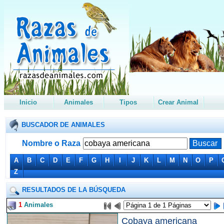
Inicio
Animales
Tipos
Crear Animal
BUSCADOR DE ANIMALES
Nombre o Raza
A
B
C
D
E
F
G
H
I
J
K
L
M
N
O
P
Z
RESULTADOS DE LA BÚSQUEDA
1
Animales
Cobaya americana