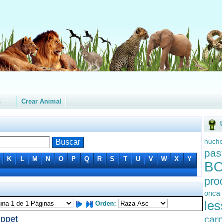
s
Crear Animal
huch
pas
K
L
M
N
O
P
Q
R
S
T
U
V
W
X
Y
B
pro
onca
le
Orden:
ppet
car