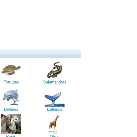
Tortugas
Salamandras
Delfines
Ballenas
Ponis
Otros