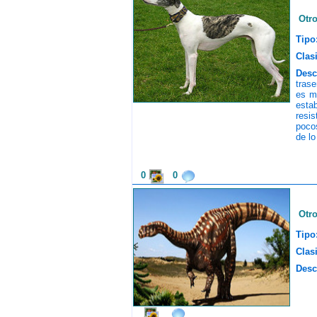
Otr
Tipo
Clasi
Desc
trase
es m
esta
resis
poco
de lo
0
0
Otr
Tipo
Clasi
Desc