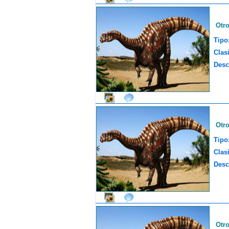
Otr
Tipo
Clasi
Desc
Otr
Tipo
Clasi
Desc
Otr