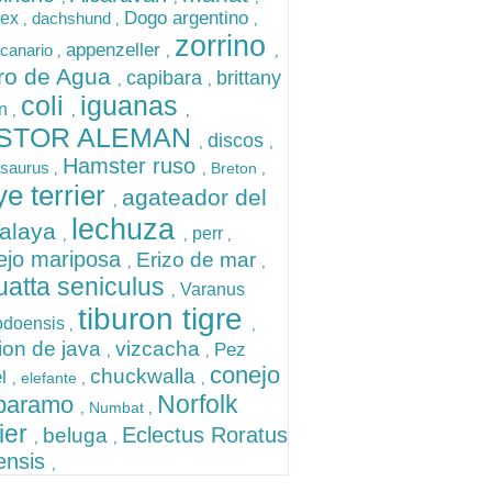
Dogo argentino
rex
dachshund
,
,
,
zorrino
appenzeller
 canario
,
,
,
ro de Agua
capibara
brittany
,
,
coli
iguanas
on
,
,
,
STOR ALEMAN
discos
,
,
Hamster ruso
usaurus
Breton
,
,
,
e terrier
agateador del
,
lechuza
alaya
perr
,
,
,
ejo mariposa
Erizo de mar
,
,
uatta seniculus
Varanus
,
tiburon tigre
doensis
,
,
ion de java
vizcacha
Pez
,
,
conejo
chuckwalla
el
elefante
,
,
,
Norfolk
 paramo
Numbat
,
,
rier
Eclectus Roratus
beluga
,
,
ensis
,