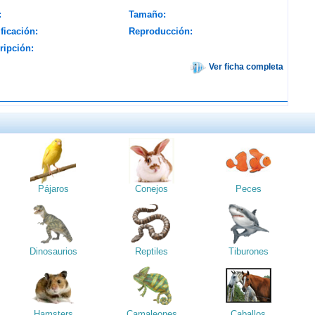
:
Tamaño:
ficación:
Reproducción:
ripción:
Ver ficha completa
Pájaros
Conejos
Peces
Dinosaurios
Reptiles
Tiburones
Hamsters
Camaleones
Caballos