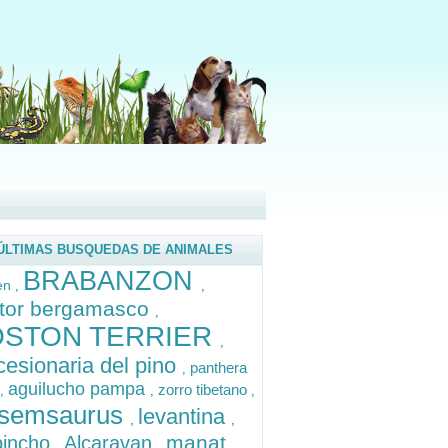
ÚLTIMAS BUSQUEDAS DE ANIMALES
BRABANZON
en
,
,
tor bergamasco
,
OSTON TERRIER
,
cesionaria del pino
panthera
,
aguilucho pampa
zorro tibetano
,
,
,
ssemsaurus
levantina
,
,
manat
pincho
Alcaravan
,
,
,