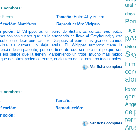
ural 
os nombres:
dogo
:
Perros
Tamaño:
Entre 41 y 50 cm
Per
ficación:
Mamiferos
Reproducción:
Viviparo
tej
,
ripción:
El Whippet es un perro de distancias cortas. Sus patas
ras son tan fuetes que en la arrancada se lleva al Greyhound; y eso
pA
ucho que decir pero así es. Después el perro más grande, cuando
biliza su carrera, lo deja atrás. El Whippet tampoco tiene la
dato
tencia de su pariente, pero no tiene de que sentirse mal porque son
Sky
s los perros que la tienen. Manteniendo un trote, mucho más rápido
 que nosotros podemos correr, cualquiera de los dos son incansables.
him
Ver ficha completa
con
alo
komo
os nombres:
gorr
:
Tamaño:
Ang
ficación:
Reproducción:
de
ripción:
ter
Ver ficha completa
Aru