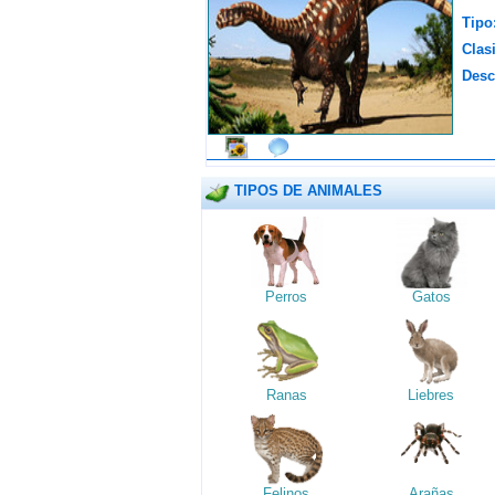
Tipo
Clasi
Desc
TIPOS DE ANIMALES
Perros
Gatos
Ranas
Liebres
Felinos
Arañas