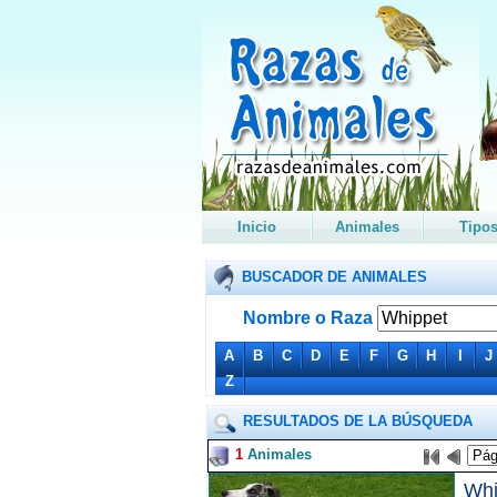
Inicio
Animales
Tipo
BUSCADOR DE ANIMALES
Nombre o Raza
A
B
C
D
E
F
G
H
I
J
Z
RESULTADOS DE LA BÚSQUEDA
1
Animales
Whi