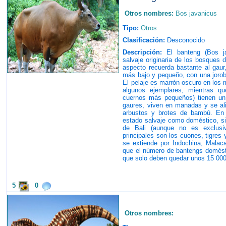
Otros nombres:
Bos javanicus
Tipo:
Otros
Clasificación:
Desconocido
Descripción:
El banteng (Bos ja
salvaje originaria de los bosques 
aspecto recuerda bastante al gaur
más bajo y pequeño, con una joro
El pelaje es marrón oscuro en los 
algunos ejemplares, mientras 
cuernos más pequeños) tienen un 
gaures, viven en manadas y se ali
arbustos y brotes de bambú. En 
estado salvaje como doméstico, s
de Bali (aunque no es exclusi
principales son los cuones, tigres 
se extiende por Indochina, Malac
que el número de bantengs domésti
que solo deben quedar unos 15 000
5
0
Otros nombres: