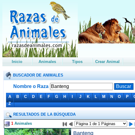
Inicio
Animales
Tipos
Crear Animal
BUSCADOR DE ANIMALES
Nombre o Raza
A
B
C
D
E
F
G
H
I
J
K
L
M
N
O
P
Z
RESULTADOS DE LA BÚSQUEDA
1
Animales
Banteng