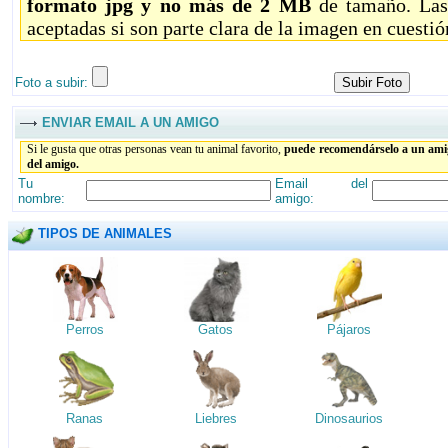
formato jpg y no más de 2 MB
de tamaño. Las
aceptadas si son parte clara de la imagen en cuestió
Foto a subir:
ENVIAR EMAIL A UN AMIGO
Si le gusta que otras personas vean tu animal favorito,
puede recomendárselo a un amig
del amigo.
Tu
Email del
nombre:
amigo:
TIPOS DE ANIMALES
Perros
Gatos
Pájaros
Ranas
Liebres
Dinosaurios