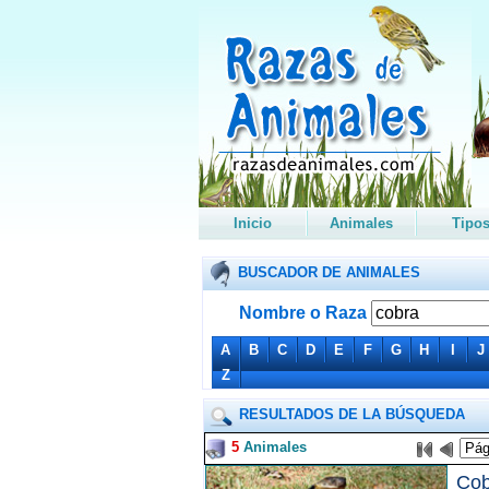
Inicio
Animales
Tipo
BUSCADOR DE ANIMALES
Nombre o Raza
A
B
C
D
E
F
G
H
I
J
Z
RESULTADOS DE LA BÚSQUEDA
5
Animales
Cob