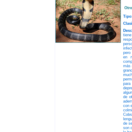
Otr
Tipo
Clasi
Desc
tien
resp
pers
infe
pero
en m
compl
más 
gran
mucha
permi
para
depre
algun
de ot
ademá
con e
colmi
Cobr
leng
de se
son c