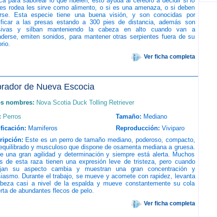
ca para saborear lo que huelen, esto ayuda al cerebro a decidir si lo
les rodea les sirve como alimento, o si es una amenaza, o si deben
rarse. Esta especie tiene una buena visión, y son conocidas por
tificar a las presas estando a 300 pies de distancia, además son
sivas y silban manteniendo la cabeza en alto cuando van a
nderse, emiten sonidos, para mantener otras serpientes fuera de su
orio.
Ver ficha completa
rador de Nueva Escocia
os nombres:
Nova Scotia Duck Tolling Retriever
:
Perros
Tamaño:
Mediano
ficación:
Mamiferos
Reproducción:
Viviparo
ripción:
Este es un perro de tamaño mediano, poderoso, compacto,
 equilibrado y musculoso que dispone de osamenta mediana a gruesa.
e una gran agilidad y determinación y siempre está alerta. Muchos
os de esta raza tienen una expresión leve de tristeza, pero cuando
ajan su aspecto cambia y muestran una gran concentración y
iasmo. Durante el trabajo, se mueve y acomete con rapidez, levanta
abeza casi a nivel de la espalda y mueve constantemente su cola
rta de abundantes flecos de pelo.
Ver ficha completa