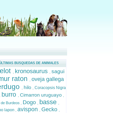
ÚLTIMAS BUSQUEDAS DE ANIMALES
elot
kronosaurus
sagui
,
,
mur raton
oveja gallega
,
erdugo
hilo
Coracopsis Nigra
,
,
burro
Cimarron uruguayo
,
,
,
basse
Dogo
 de Burdeos
,
,
,
avispon
Gecko
bo lapon
,
,
,