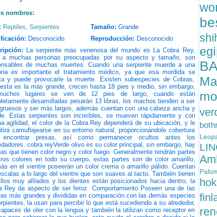
wo
os nombres:
be
:
Reptiles, Serpientes
Tamaño:
Grande
shi
ficación:
Desconocido
Reproducción:
Desconocido
eg
ripción:
La serpiente más venenosa del mundo es La Cobra Rey,
e a muchas personas preocupadas por su aspecto y tamaño, son
B
onsables de muchas muertes. Cuando una serpiente muerde a una
ona es importante el tratamiento médico, ya que esa mordida se
Ma
cta y puede provocarle la muerte. Existen subespecies de Cobras,
 esta es la más grande, crecen hasta 18 pies y medio, sin embargo,
mon
uchos lugares se ven de 12 pies de largo, cuando están
etamente desarrolladas pesarán 13 libras, los machos tienden a ser
gruesos y ser más largos, además cuentan con una cabeza ancha y
ver
de. Estas serpientes son increíbles, se mueven rápidamente y con
 agilidad, el color de la Cobra Rey dependerá de su ubicación, y le
both
tirá camuflajearse en su entorno natural, proporcionándole cobertura
Leop
 encontrar presas, así como permanecer ocultos antes los
dadores. cobra reyVerde olivo es su color principal, sin embargo, hay
LI
as que tienen color negro y color fuego. Generalmente tendrán partes
Amb
ros colores en todo su cuerpo, estas partes son de color amarillo,
s en el vientre poseerán un color crema o amarillo pálido. Cuentan
Palom
scalas a lo largo del vientre que son suaves al tacto. También tienen
hok
llos muy afilados y los dientes están posicionados hacia dentro, la
a Rey da aspecto de ser feroz. Comportamiento Poseen una de las
fin
uas más grandes y divididas en comparación con las demás especies
rpientes, la usan para percibir lo que está sucediendo a su alrededor,
re
apaces de oler con la lengua y también la utilizan como receptor en