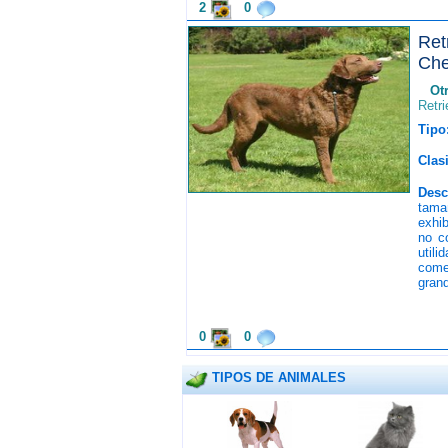
2
0
Re
Che
Ot
Retri
Tipo
Clasi
Desc
tama
exhi
no c
util
come
grand
0
0
TIPOS DE ANIMALES