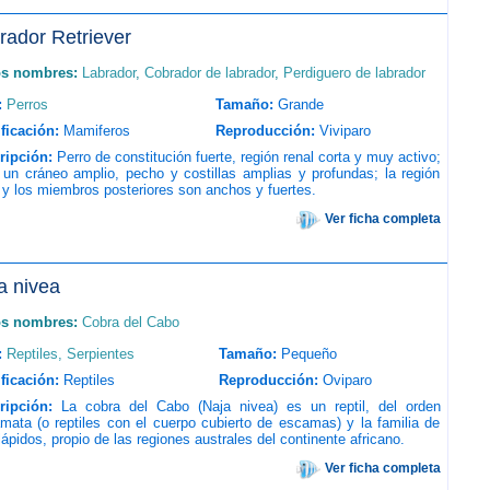
rador Retriever
os nombres:
Labrador
,
Cobrador de labrador
,
Perdiguero de labrador
:
Perros
Tamaño:
Grande
ficación:
Mamiferos
Reproducción:
Viviparo
ripción:
Perro de constitución fuerte, región renal corta y muy activo;
 un cráneo amplio, pecho y costillas amplias y profundas; la región
 y los miembros posteriores son anchos y fuertes.
Ver ficha completa
a nivea
os nombres:
Cobra del Cabo
:
Reptiles, Serpientes
Tamaño:
Pequeño
ficación:
Reptiles
Reproducción:
Oviparo
ripción:
La cobra del Cabo (Naja nivea) es un reptil, del orden
ata (o reptiles con el cuerpo cubierto de escamas) y la familia de
lápidos, propio de las regiones australes del continente africano.
Ver ficha completa