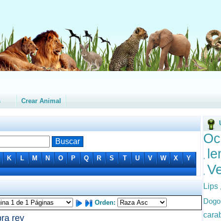
s
Crear Animal
Oc
le
,
K
L
M
N
O
P
Q
R
S
T
U
V
W
X
Y
V
,
Lips
Dogo
Orden:
cara
ra rey