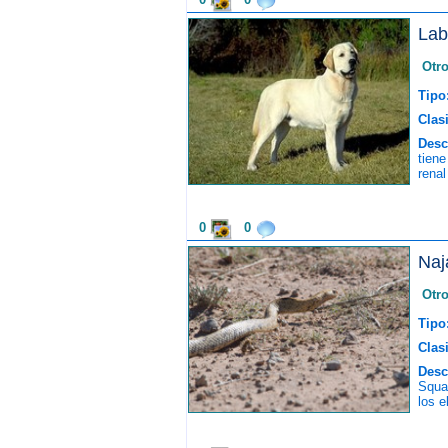
Lab
Otr
Tipo
Clasi
Desc
tiene
renal
0
0
Naj
Otr
Tipo
Clasi
Desc
Squam
los e