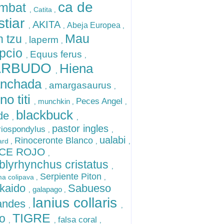
ca de
mbat
Catita
,
,
stiar
AKITA
Abeja Europea
,
,
,
Mau
h tzu
laperm
,
,
ipcio
Equus ferus
,
,
ARBUDO
Hiena
,
nchada
amargasaurus
,
,
o titi
Peces Angel
munchkin
,
,
,
blackbuck
de
,
,
pastor ingles
riospondylus
,
,
ualabi
Rinoceronte Blanco
ard
,
,
,
NCE ROJO
,
lyrhynchus cristatus
,
Serpiente Piton
a colipava
,
,
kaido
Sabueso
galapago
,
,
lanius collaris
landes
,
,
TIGRE
no
falsa coral
,
,
,