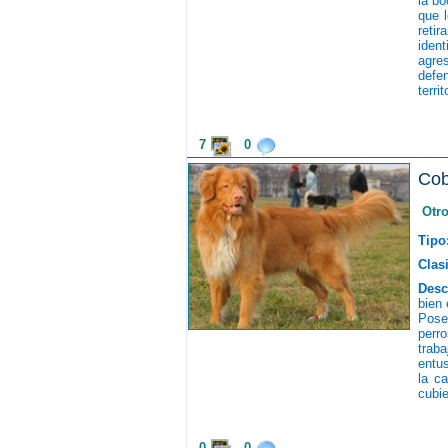
la bo
que 
reti
iden
agre
defe
territ
7
0
Cob
Otr
Tipo
Clasi
Desc
bien
Pose
perr
trab
entus
la c
cubie
0
0