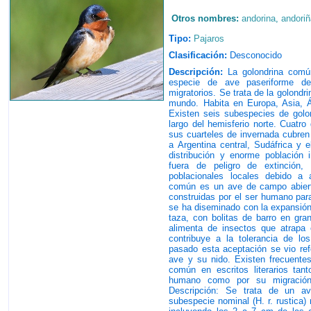
Otros nombres:
andorina
,
andori
Tipo:
Pajaros
Clasificación:
Desconocido
Descripción:
La golondrina común
especie de ave paseriforme de 
migratorios. Se trata de la golondr
mundo. Habita en Europa, Asia, Áf
Existen seis subespecies de golo
largo del hemisferio norte. Cuatro
sus cuarteles de invernada cubren 
a Argentina central, Sudáfrica y e
distribución y enorme población 
fuera de peligro de extinción,
poblacionales locales debido a 
común es un ave de campo abierto
construidas por el ser humano par
se ha diseminado con la expansió
taza, con bolitas de barro en gra
alimenta de insectos que atrapa 
contribuye a la tolerancia de l
pasado esta aceptación se vio ref
ave y su nido. Existen frecuentes 
común en escritos literarios tan
humano como por su migración 
Descripción: Se trata de un a
subespecie nominal (H. r. rustica)