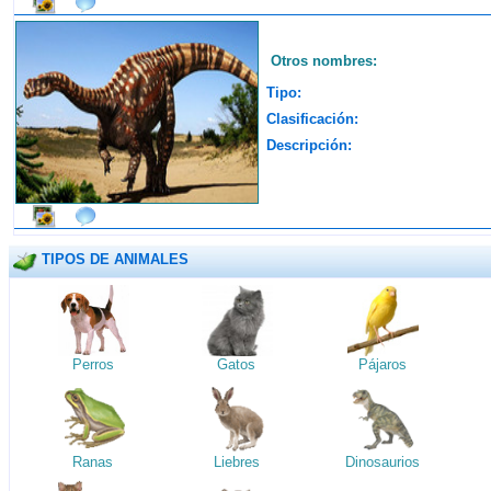
Otros nombres:
Tipo:
Clasificación:
Descripción:
TIPOS DE ANIMALES
Perros
Gatos
Pájaros
Ranas
Liebres
Dinosaurios