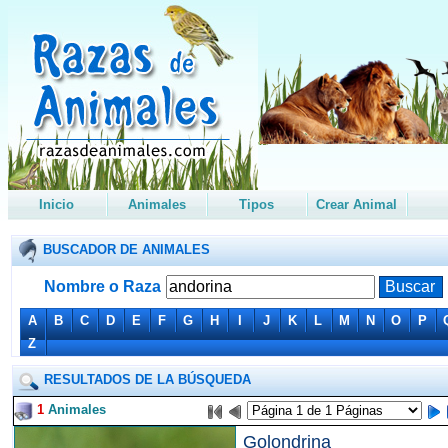
Inicio
Animales
Tipos
Crear Animal
BUSCADOR DE ANIMALES
Nombre o Raza
A
B
C
D
E
F
G
H
I
J
K
L
M
N
O
P
Z
RESULTADOS DE LA BÚSQUEDA
1
Animales
Golondrina