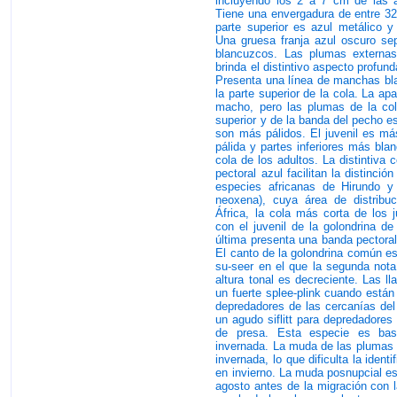
incluyendo los 2 a 7 cm de las a
Tiene una envergadura de entre 32
parte superior es azul metálico y 
Una gruesa franja azul oscuro se
blancuzcos. Las plumas externas
brinda el distintivo aspecto profun
Presenta una línea de manchas bla
la parte superior de la cola. La ap
macho, pero las plumas de la col
superior y de la banda del pecho 
son más pálidos. El juvenil es má
pálida y partes inferiores más bla
cola de los adultos. La distintiva 
pectoral azul facilitan la distinci
especies africanas de Hirundo y 
neoxena), cuya área de distribu
África, la cola más corta de los 
con el juvenil de la golondrina de
última presenta una banda pectora
El canto de la golondrina común e
su-seer en el que la segunda nota
altura tonal es decreciente. Las ll
un fuerte splee-plink cuando están
depredadores de las cercanías del
un agudo siflitt para depredadores 
de presa. Esta especie es bast
invernada. La muda de las plumas d
invernada, lo que dificulta la ident
en invierno. La muda posnupcial e
agosto antes de la migración con 