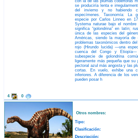
con la de las plumas cobertoras me
se produciría lenta e irregularmen
del invierno y no habiendo c
especímenes. Taxonomía: La g
especie por Carlos Linneo en 1
Systema naturae bajo el nombre ci
significa “golondrina” en latín; r
única de las especies del géner
Américas, siendo la mayoría de e
problemas taxonómicos dentro del 
rojo (Hirundo lucida) ―una espec
cuenca del Congo y Etiopía― 
subespecie de golondrina comú
ligeramente más pequeña que su pa
pectoral azul más angosta y las pl
cortas. En vuelo, exhibe una c
inferiores. A diferencia de los ve
pueden posar h
4
0
Otros nombres:
Tipo:
Clasificación:
Descripción: