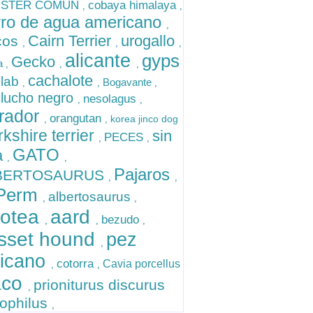
STER COMUN
cobaya himalaya
,
,
ro de agua americano
,
Cairn Terrier
urogallo
cos
,
,
,
alicante
gyps
Gecko
a
,
,
,
cachalote
llab
Bogavante
,
,
,
ilucho negro
nesolagus
,
,
brador
orangutan
korea jinco dog
,
,
rkshire terrier
sin
PECES
,
,
GATO
a
,
,
Pajaros
BERTOSAURUS
,
,
Perm
albertosaurus
,
,
cotea
aard
bezudo
,
,
,
sset hound
pez
,
licano
cotorra
Cavia porcellus
,
,
aco
prioniturus discurus
,
ophilus
,