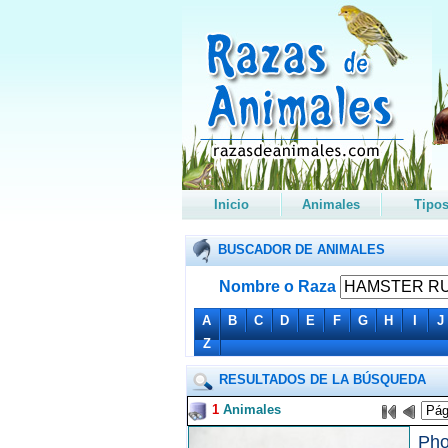
Inicio
Animales
Tipo
BUSCADOR DE ANIMALES
Nombre o Raza
A
B
C
D
E
F
G
H
I
J
Z
RESULTADOS DE LA BÚSQUEDA
1
Animales
Pho