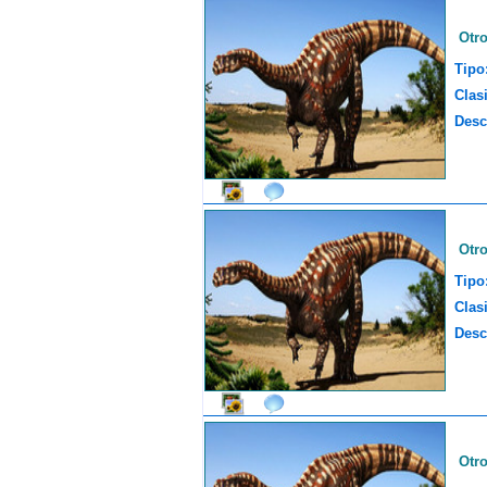
Otr
Tipo
Clasi
Desc
Otr
Tipo
Clasi
Desc
Otr