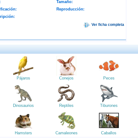
:
Tamaño:
ficación:
Reproducción:
ripción:
Ver ficha completa
Pájaros
Conejos
Peces
Dinosaurios
Reptiles
Tiburones
Hamsters
Camaleones
Caballos