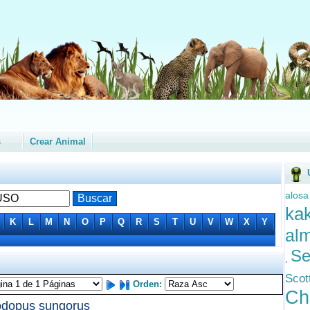
s
Crear Animal
alos
ka
K
L
M
N
O
P
Q
R
S
T
U
V
W
X
Y
al
Se
,
Scot
Orden:
Ch
dopus sungorus