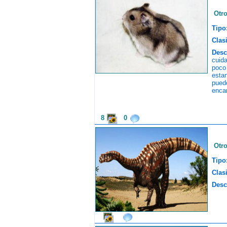
Otr
Tipo
Clasi
Desc
cuida
poco
esta
puede
encar
8
0
Otr
Tipo
Clasi
Desc