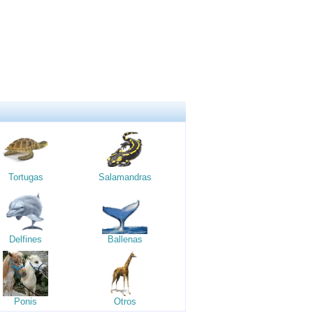
Tortugas
Salamandras
Delfines
Ballenas
Ponis
Otros