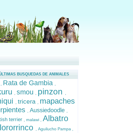
ÚLTIMAS BUSQUEDAS DE ANIMALES
Rata de Gambia
a
,
,
pinzon
kuru
smou
,
,
,
mapaches
miqui
tricera
,
,
rpientes
Aussiedoodle
,
,
Albatro
tish terrier
malawi
,
,
lororrinco
Aguilucho Pampa
,
,