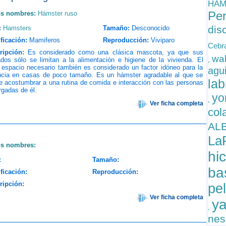
HAM
Per
os nombres:
Hámster ruso
dis
:
Hamsters
Tamaño:
Desconocido
ficación:
Mamiferos
Reproducción:
Viviparo
Cebr
ripción:
Es considerado como una clásica mascota, ya que sus
wa
dos sólo se limitan a la alimentación e higiene de la vivienda. El
,
 espacio necesario también es considerado un factor idóneo para la
agu
ncia en casas de poco tamaño. Es un hámster agradable al que se
la
 acostumbrar a una rutina de comida e interacción con las personas
gadas de él.
yo
,
Ver ficha completa
col
AL
La
os nombres:
hi
:
Tamaño:
ba
ficación:
Reproducción:
ripción:
pe
Ver ficha completa
y
,
nes