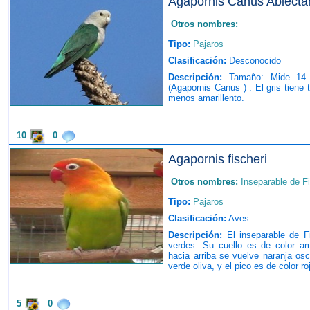
Agapornis Canus Ablect
Otros nombres:
Tipo:
Pajaros
Clasificación:
Desconocido
Descripción:
Tamaño: Mide 14 c
(Agapornis Canus ) : El gris tiene 
menos amarillento.
10
0
Agapornis fischeri
Otros nombres:
Inseparable de F
Tipo:
Pajaros
Clasificación:
Aves
Descripción:
El inseparable de F
verdes. Su cuello es de color a
hacia arriba se vuelve naranja osc
verde oliva, y el pico es de color roj
5
0