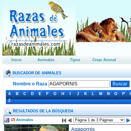
Inicio
Animales
Tipos
Crear Animal
BUSCADOR DE ANIMALES
Nombre o Raza
A
B
C
D
E
F
G
H
I
J
K
L
M
N
O
P
Z
RESULTADOS DE LA BÚSQUEDA
15
Animales
Agapornis