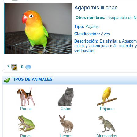
Agapornis lilianae
Otros nombres:
Inseparable de 
Tipo:
Pajaros
Clasificación:
Aves
Descripción:
Es similar a Agaporni
rojiza y anaranjada más definida y 
del Fischer.
3
0
TIPOS DE ANIMALES
Perros
Gatos
Pájaros
Ranas
Liebres
Dinosaurios