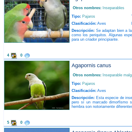
Otros nombres:
Inseparables
Tipo:
Pajaros
Clasificación:
Aves
Descripción:
Se adaptan bien a la 
como los periquitos. Algunas espe
para un criador principiante.
4
0
Agapornis canus
Otros nombres:
Inseparable mal
Tipo:
Pajaros
Clasificación:
Aves
Descripción:
Esta especie de inse
pero sí un marcado dimorfismo s
hembra son notoriamente diferente
5
0