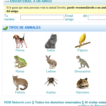
ENVIAR EMAIL A UN AMIGO
Si le gusta que otras personas vean tu animal favorito,
puede recomendárselo a un amig
del amigo.
Tu
Email del
nombre:
amigo:
TIPOS DE ANIMALES
Perros
Gatos
Pájaros
Ranas
Liebres
Dinosaurios
Felinos
Arañas
Hamsters
HGM Network.com
|| Todos los derechos reservados || Al visitar est
política de Privac