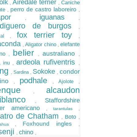
folk
Airedale terrier
Caniche
,
,
perro de castro laboreiro
nte
,
,
gapor
iguanas
,
,
rdiguero de burgos
,
fox terrier toy
gal
,
,
aconda
elefante
Aligator chino
,
,
belier
australiano
ino
,
,
,
ardeola rufiventris
a inu
,
,
ang
Sokoke
condor
Sardina
,
,
,
podhale
dino
Ajolote
,
,
,
renque
alcaudon
,
liblanco
Staffordshire
,
rier americano
tarantulas
,
,
batro de Chatham
Boto
,
,
Foxhound ingles
huahua
,
,
senji
chino
,
,