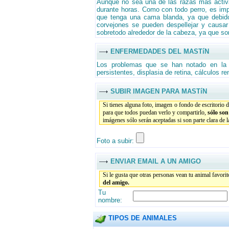
Aunque no sea una de las razas más activas
durante horas. Como con todo perro, es impo
que tenga una cama blanda, ya que debid
corvejones se pueden despellejar y causar 
sobretodo alrededor de la cabeza, ya que son
ENFERMEDADES DEL MASTíN
Los problemas que se han notado en la 
persistentes, displasia de retina, cálculos re
SUBIR IMAGEN PARA MASTíN
Si tienes alguna foto, imagen o fondo de escritorio 
para que todos puedan verlo y compartirlo,
sólo so
imágenes sólo serán aceptadas si son parte clara de 
Foto a subir:
ENVIAR EMAIL A UN AMIGO
Si le gusta que otras personas vean tu animal favori
del amigo.
Tu
nombre:
TIPOS DE ANIMALES