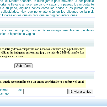
, el Mastiff necesita un buen jardín para moverse, a ser posible
rtante llevarlo a hacer ejercicio y sacarlo a pasear. Es importante
o a su peso, algunas zonas como los codos o las puntas de los
callosidades. Hay que poner atención en los pliegues de la piel,
 lugares en los que es fácil que se originen infecciones.
raza son ectropión, torsión de estómago, membranas pupilares
nales e hiperplasia vaginal.
de
Mastín
y deseas compartirlo con nosotros, envíanoslo y lo publicaremos
n válidas las imágenes en formato jpg y no más de 2 MB
de tamaño. Las
la imagen en cuestión.
to,
puede recomendárselo a un amigo escribiendo tu nombre y el email
Email del
amigo: