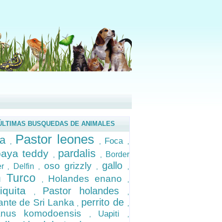
ÚLTIMAS BUSQUEDAS DE ANIMALES
Pastor leones
ra
Foca
,
,
,
pardalis
aya teddy
Border
,
,
gallo
oso grizzly
ier
Delfin
,
,
,
,
n Turco
Holandes enano
,
,
iquita
Pastor holandes
,
,
perrito de
ante de Sri Lanka
,
,
anus komodoensis
Uapiti
,
,