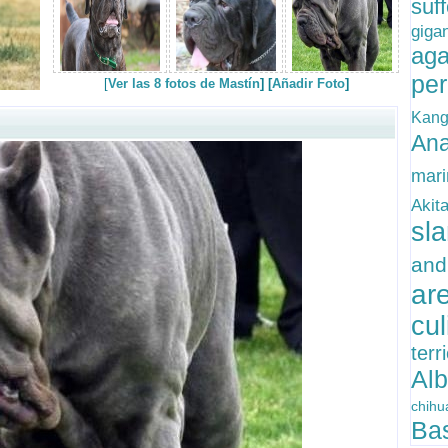
suf
giga
a
pe
[
Ver las 8 fotos de Mastín
] [
Añadir Foto
]
Kan
An
mar
Akit
sl
an
a
cu
ter
Al
chi
Ba