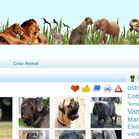
s
Crear Animal
ost
Cob
Terr
Va
Mar
Elef
var