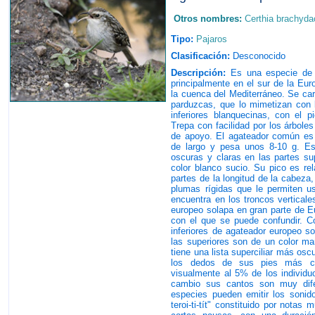
Otros nombres:
Certhia brachyda
Tipo:
Pajaros
Clasificación:
Desconocido
Descripción:
Es una especie de a
principalmente en el sur de la Eur
la cuenca del Mediterráneo. Se car
parduzcas, que lo mimetizan con l
inferiores blanquecinas, con el p
Trepa con facilidad por los árbole
de apoyo. El agateador común es
de largo y pesa unos 8-10 g. Es
oscuras y claras en las partes su
color blanco sucio. Su pico es rel
partes de la longitud de la cabeza
plumas rígidas que le permiten 
encuentra en los troncos verticale
europeo solapa en gran parte de Eu
con el que se puede confundir. C
inferiores de agateador europeo s
las superiores son de un color 
tiene una lista superciliar más os
los dedos de sus pies más cort
visualmente al 5% de los individu
cambio sus cantos son muy dif
especies pueden emitir los sonidos
teroi-ti-tít" constituido por nota