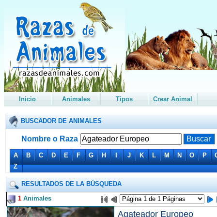
Inicio
Animales
Tipos
Crear Animal
BUSCADOR DE ANIMALES
Nombre o Raza
A
B
C
D
E
F
G
H
I
J
K
L
M
N
O
P
Z
RESULTADOS DE LA BÚSQUEDA
1
Animales
Agateador Europeo