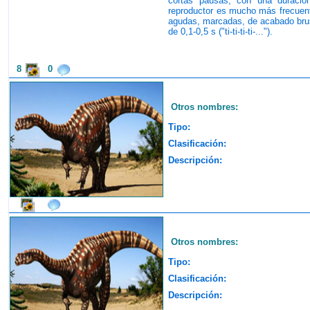
cortas pausas, con una duració
reproductor es mucho más frecuente 
agudas, marcadas, de acabado bru
de 0,1-0,5 s ("ti-ti-ti-ti-...").
8
0
Otros nombres:
Tipo:
Clasificación:
Descripción:
Otros nombres:
Tipo:
Clasificación:
Descripción: