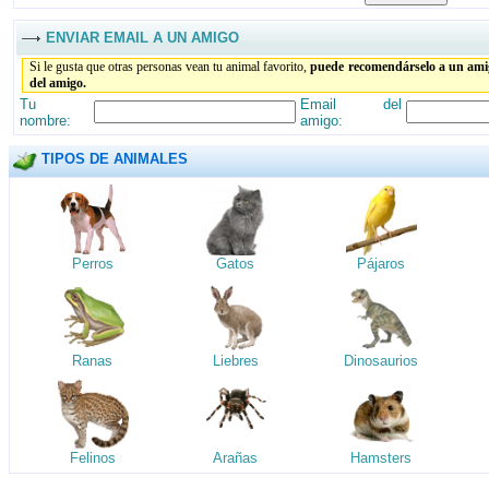
ENVIAR EMAIL A UN AMIGO
Si le gusta que otras personas vean tu animal favorito,
puede recomendárselo a un amig
del amigo.
Tu
Email del
nombre:
amigo:
TIPOS DE ANIMALES
Perros
Gatos
Pájaros
Ranas
Liebres
Dinosaurios
Felinos
Arañas
Hamsters