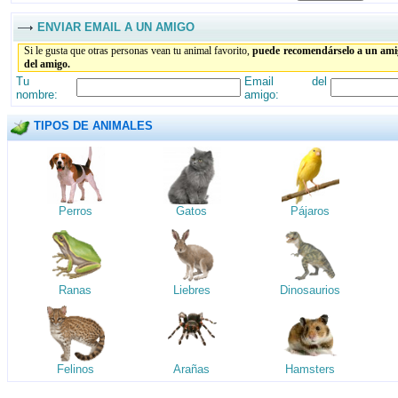
ENVIAR EMAIL A UN AMIGO
Si le gusta que otras personas vean tu animal favorito,
puede recomendárselo a un amig
del amigo.
Tu
Email del
nombre:
amigo:
TIPOS DE ANIMALES
Perros
Gatos
Pájaros
Ranas
Liebres
Dinosaurios
Felinos
Arañas
Hamsters