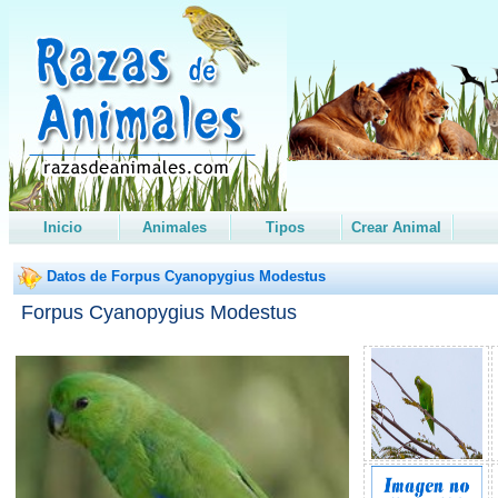
Inicio
Animales
Tipos
Crear Animal
Datos de Forpus Cyanopygius Modestus
Forpus Cyanopygius Modestus