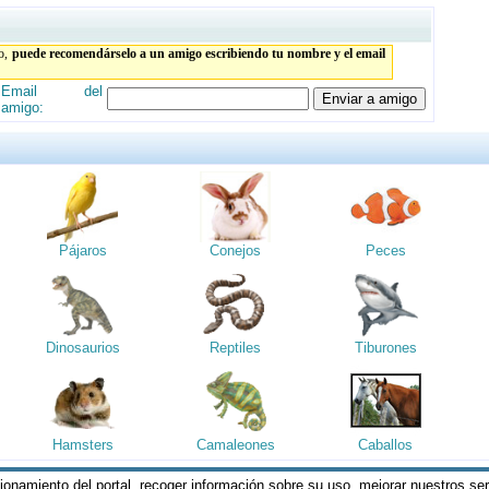
to,
puede recomendárselo a un amigo escribiendo tu nombre y el email
Email del
amigo:
Pájaros
Conejos
Peces
Dinosaurios
Reptiles
Tiburones
Hamsters
Camaleones
Caballos
cionamiento del portal, recoger información sobre su uso, mejorar nuestros se