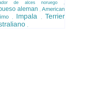
ador de alces noruego
,
bueso aleman
American
,
Impala
Terrier
kimo
,
,
straliano
,