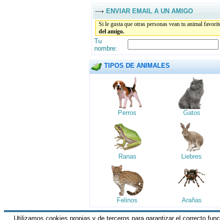
ENVIAR EMAIL A UN AMIGO
Si le gusta que otras personas vean tu animal favori
del amigo.
Tu
nombre:
TIPOS DE ANIMALES
Perros
Gatos
Ranas
Liebres
Felinos
Arañas
Utilizamos cookies propias y de terceros para garantizar el correcto fun