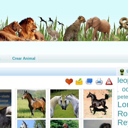
s
Crear Animal
leo
o
,
pet
Lo
R
Re