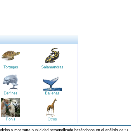
Tortugas
Salamandras
Delfines
Ballenas
Ponis
Otros
rvicios y mostrarte publicidad personalizada basándonos en el análisis de tu