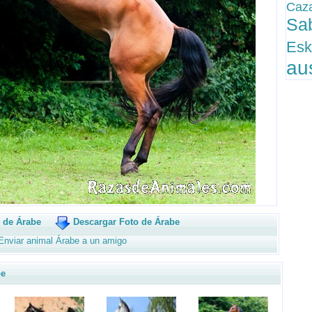
Caz
Sa
Es
au
 de Árabe
Descargar Foto de Árabe
Enviar animal Árabe a un amigo
be