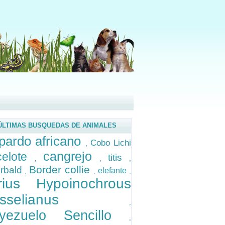
ÚLTIMAS BUSQUEDAS DE ANIMALES
pardo africano
Cobo Lichi
,
cangrejo
celote
titis
,
,
,
Border collie
erbald
elefante
,
,
,
rius Hypoinochrous
osselianus
,
yezuelo Sencillo
,