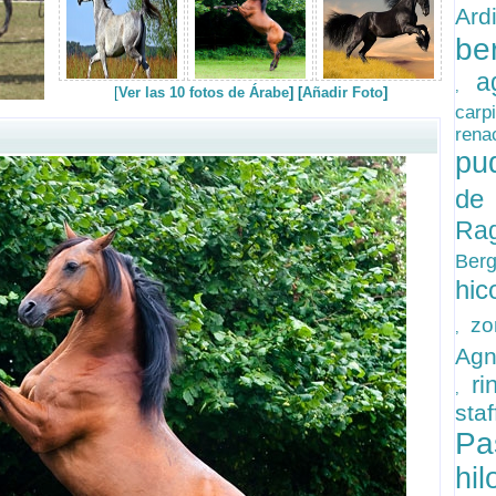
Ard
be
a
,
[
Ver las 10 fotos de Árabe
] [
Añadir Foto
]
carp
ren
pu
de
Ra
Ber
hic
zo
,
Agn
ri
,
sta
Pa
hi