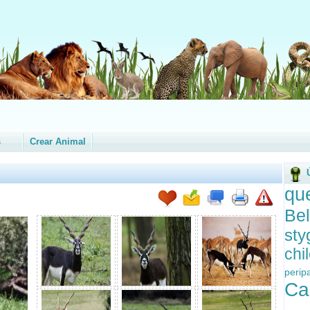
s
Crear Animal
qu
B
st
chi
peri
Ca