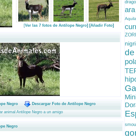
drag
ar
Aqui
cur
[
Ver las 7 fotos de Antilope Negro
] [
Añadir Foto
]
ZO
nig
d
po
TE
hi
Ga
Min
Do
ope Negro
Descargar Foto de Antilope Negro
Es
ar animal Antilope Negro a un amigo
smou
pe Negro
go