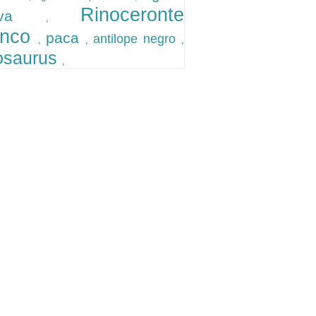
Rinoceronte
alva
,
anco
paca
antilope negro
,
,
,
osaurus
,