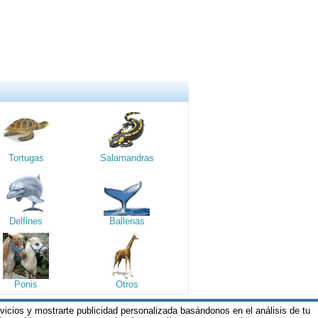
Tortugas
Salamandras
Delfines
Ballenas
Ponis
Otros
rvicios y mostrarte publicidad personalizada basándonos en el análisis de tu
os y Condiciones de nuestros servicios y