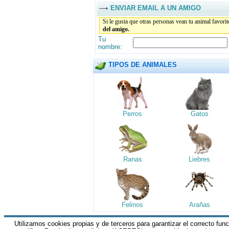
ENVIAR EMAIL A UN AMIGO
Si le gusta que otras personas vean tu animal favori
del amigo.
Tu
nombre:
TIPOS DE ANIMALES
Perros
Gatos
Ranas
Liebres
Felinos
Arañas
Utilizamos cookies propias y de terceros para garantizar el correcto fun
HGM Network.com
|| Todos los derechos 