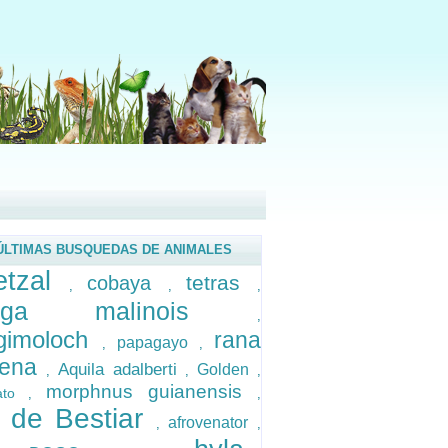
ÚLTIMAS BUSQUEDAS DE ANIMALES
etzal
tetras
cobaya
,
,
,
elga malinois
,
ygimoloch
rana
papagayo
,
,
lena
Aquila adalberti
Golden
,
,
,
morphnus guianensis
pato
,
,
 de Bestiar
afrovenator
,
,