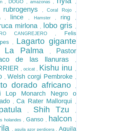
hyla
DOGO
on
amazonas
,
,
,
,
a rubrogenys
Coral Rojo
,
,
lince
ring
Hamster
la
,
,
,
,
lobo gris
ruca mirlona
,
,
Felis
RRO CANGREJERO
,
Lagarto gigante
ripes
,
e La Palma
Pastor
,
laco de las llanuras
,
Kishu inu
RRIER
ocicat
,
,
,
po
Welsh corgi Pembroke
,
,
to dorado africano
,
i Lop Monarch Negro o
rado
Ca Rater Mallorqui
,
,
patula
Shih Tzu
,
,
halcon
Ganso
s holandes
,
,
,
rila
Aguila
aguila azor perdicera
,
,