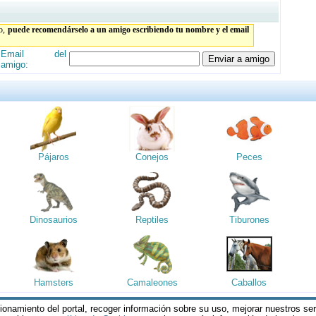
to,
puede recomendárselo a un amigo escribiendo tu nombre y el email
Email del
amigo:
Pájaros
Conejos
Peces
Dinosaurios
Reptiles
Tiburones
Hamsters
Camaleones
Caballos
cionamiento del portal, recoger información sobre su uso, mejorar nuestros se
reservados || Al visitar estas páginas, se entiende que acepta los
Termin