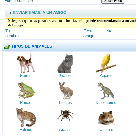
Foto a subir:
ENVIAR EMAIL A UN AMIGO
Si le gusta que otras personas vean tu animal favorito,
puede recomendárselo a un amig
del amigo.
Tu
Email del
nombre:
amigo:
TIPOS DE ANIMALES
Perros
Gatos
Pájaros
Ranas
Liebres
Dinosaurios
Felinos
Arañas
Hamsters