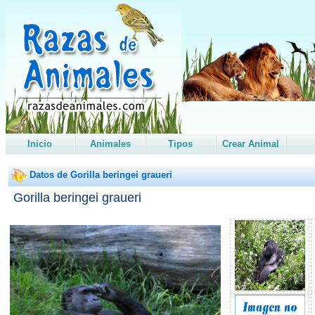
Inicio
Animales
Tipos
Crear Animal
Datos de Gorilla beringei graueri
Gorilla beringei graueri