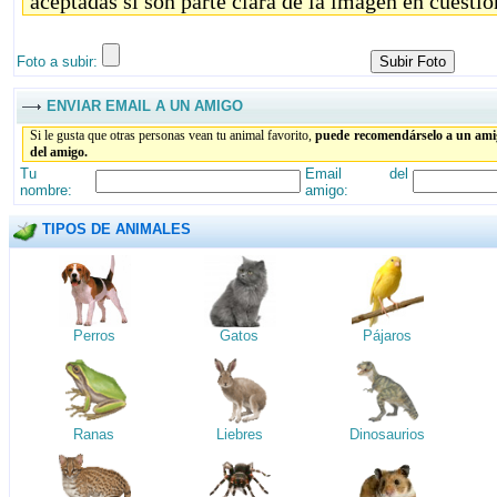
aceptadas si son parte clara de la imagen en cuestió
Foto a subir:
ENVIAR EMAIL A UN AMIGO
Si le gusta que otras personas vean tu animal favorito,
puede recomendárselo a un amig
del amigo.
Tu
Email del
nombre:
amigo:
TIPOS DE ANIMALES
Perros
Gatos
Pájaros
Ranas
Liebres
Dinosaurios