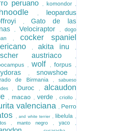
rro peruano
komondor
,
,
hnoodle
leopardus
,
offroyi
Gato de las
,
enas
Velociraptor
dogo
,
,
cocker spaniel
eman
,
ericano
akita inu
,
,
nscher austriaco
,
wolf
forpus
pocampus
,
,
,
rydoras
snowshoe
,
,
rado de Birmania
sabueso
,
alcaudon
Duroc
andes
,
,
gre
verde
macao
criollo
,
,
,
,
gurita valenciana
Perro
,
atos
libelula
and white terrier
,
,
,
yaco
manto negro
idos
,
,
,
uanodon
cucaracha