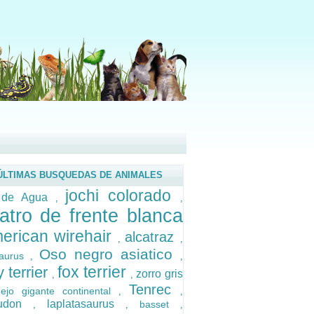
ÚLTIMAS BUSQUEDAS DE ANIMALES
jochi colorado
 de Agua
,
,
atro de frente blanca
erican wirehair
alcatraz
,
,
Oso negro asiatico
saurus
,
,
fox terrier
y terrier
zorro gris
,
,
Tenrec
ejo gigante continental
,
,
audon
laplatasaurus
basset
,
,
,