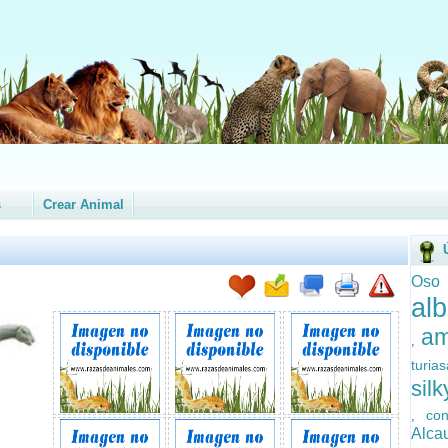
s
Crear Animal
Oso
alb
am
,
turia
silk
con
,
Alc