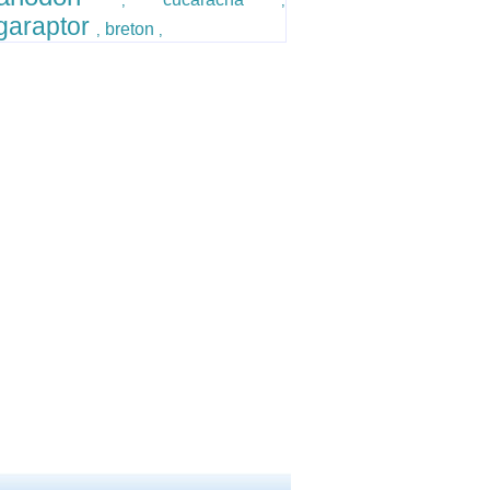
,
,
araptor
breton
,
,