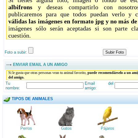
Si tienes alguna foto, imagen o fondo de es
albifrons
y deseas compartirlo con nosotro
publicaremos para que todos puedan verlo y c
válidas las imágenes en formato jpg y no más d
imágenes sólo serán aceptadas si son parte c
cuestión.
Foto a subir:
ENVIAR EMAIL A UN AMIGO
Si le gusta que otras personas vean tu animal favorito,
puede recomendárselo a un amig
del amigo.
Tu
Email del
nombre:
amigo:
TIPOS DE ANIMALES
Perros
Gatos
Pájaros