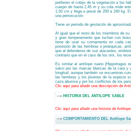
prefieren el cobijo de la vegetación a los h
cuerpo de hasta 2,45 m y su cola mide entr
1,50 cm y llega a pesar de 200 a 240 kg. E
una persecución.
Tiene un periodo de gestación de aproximad
Al igual que el resto de los miembros de su 
y gran temperamento que luchan con bravu
tiene de usar su cornamenta en cada cas
posesión de las hembras o jerárquicas, ambo
que al defenderse de sus atacantes, embist
contrario que en el caso de los orix, los rec
Es similar al antílope ruano (Hippotragus 
salvo por las marcas blancas de la cara y 
longitud, aunque también se encuentran curva
las hembras y los jóvenes de la especie s
caza abusiva y por los conflictos de los pa
Clic aquí para añadir una descripción de Anti
HISTORIA DEL ANTILOPE SABLE
Clic aquí para añadir una historia de Antilope
COMPORTAMIENTO DEL Antilope Sa