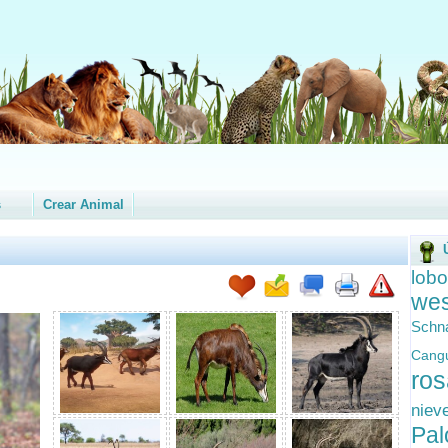
s
Crear Animal
lobo
wes
Schn
Cang
ro
nie
Pal