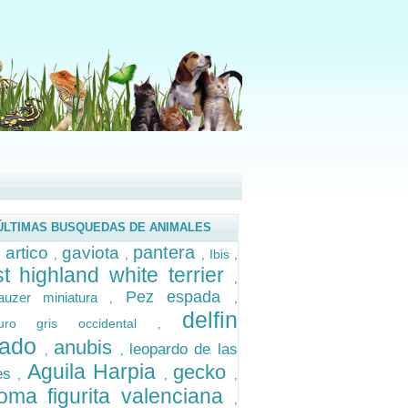
ÚLTIMAS BUSQUEDAS DE ANIMALES
pantera
 artico
gaviota
Ibis
,
,
,
,
t highland white terrier
,
Pez espada
auzer miniatura
,
,
delfin
uro gris occidental
,
sado
anubis
leopardo de las
,
,
Aguila Harpia
gecko
ves
,
,
,
oma figurita valenciana
,