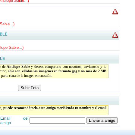
ntilope Sable...
)
Sable...
)
ABLE
lope Sable...
)
BLE
io de
Antilope Sable
y deseas compartirlo con nosotros, envíanoslo y lo
tirlo,
sólo son válidas las imágenes en formato jpg y no más de 2 MB
parte clara de la imagen en cuestión.
to,
puede recomendárselo a un amigo escribiendo tu nombre y el email
Email del
amigo: