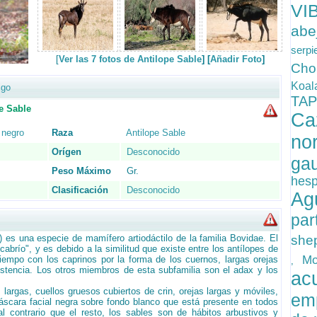
VI
abe
serp
[
Ver las 7 fotos de Antilope Sable
] [
Añadir Foto
]
Cho
Koa
igo
TA
 Sable
Ca
 negro
Raza
Antilope Sable
no
Orígen
Desconocido
g
Peso Máximo
Gr.
hes
Clasificación
Desconocido
Ag
par
) es una especie de mamífero artiodáctilo de la familia Bovidae. El
she
abrío", y es debido a la similitud que existe entre los antílopes de
Mo
iempo con los caprinos por la forma de los cuernos, largas orejas
,
stencia. Los otros miembros de esta subfamilia son el adax y los
a
largas, cuellos gruesos cubiertos de crin, orejas largas y móviles,
em
scara facial negra sobre fondo blanco que está presente en todos
l contrario que el resto, los sables son de hábitos arbustivos y