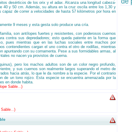
de 
ábitos desérticos de los orix y el adax. Alcanza una longitud cabeza-
e 40 y 50 cm. Además, su altura en la cruz oscila entre los 1,30 y
s capaz de correr a velocidades de hasta 57 kilómetros por hora en
amente 9 meses y esta gesta solo produce una cría.
familia, son antílopes fuertes y resistentes, con poderosos cuernos
ra contra sus depredadores; esto queda patente en la forma que
o, pues mientras que en las luchas sociales entre machos por
s contendientes cargan el uno contra el otro de rodillas, mientras
en apuntando con su cornamenta. Pese a sus formidables armas, al
entales no nacen ya provistos de cuerna.
equinus), pero los machos adultos son de un color negro profundo,
vientre, y sus cuernos son realmente largos superando el metro de
dos hacia atrás, lo que le da nombre a la especie. Por el contrario
on de un tono rojizo. Esta especie se encuentra amenazada por la
íses en donde habita.
lope Sable...
)
 Sable...
)
ble