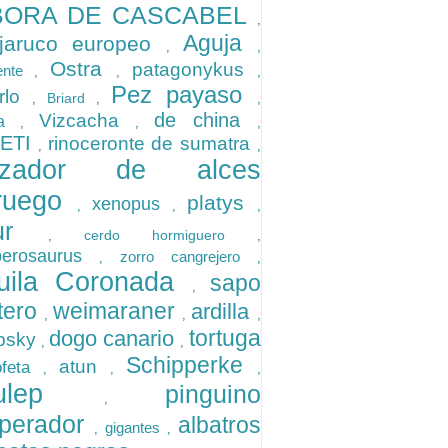
BORA DE CASCABEL
,
Aguja
jaruco europeo
,
,
Ostra
patagonykus
iente
,
,
,
Pez payaso
rlo
Briard
,
,
,
de china
Vizcacha
la
,
,
,
PETI
rinoceronte de sumatra
,
,
zador de alces
ruego
platys
xenopus
,
,
,
aur
cerdo hormiguero
,
,
perosaurus
zorro cangrejero
,
,
uila Coronada
sapo
,
tero
weimaraner
ardilla
,
,
,
tortuga
dogo canario
psky
,
,
Schipperke
atun
feta
,
,
,
culep
pinguino
,
perador
albatros
gigantes
,
,