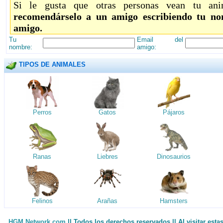
Si le gusta que otras personas vean tu ani
recomendárselo a un amigo escribiendo tu no
amigo.
Tu
Email del
nombre:
amigo:
TIPOS DE ANIMALES
Perros
Gatos
Pájaros
Ranas
Liebres
Dinosaurios
Felinos
Arañas
Hamsters
HGM Network.com
|| Todos los derechos reservados || Al visitar est