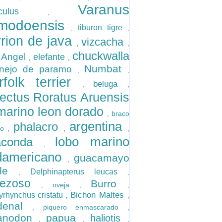
Varanus
niculus
,
modoensis
tiburon tigre
,
,
rrion de java
vizcacha
,
,
chuckwalla
 Angel
elefante
,
,
Numbat
nejo de paramo
,
,
rfolk terrier
beluga
,
,
ectus Roratus Aruensis
marino leon dorado
braco
,
argentina
phalacro
ano
,
,
,
lobo marino
aconda
,
damericano
guacamayo
,
ble
Delphinapterus leucas
,
,
rezoso
Burro
oveja
,
,
,
Bichon Maltes
yrhynchus cristatu
,
,
rdenal
piquero enmascarado
,
,
uanodon
papua
haliotis
,
,
,