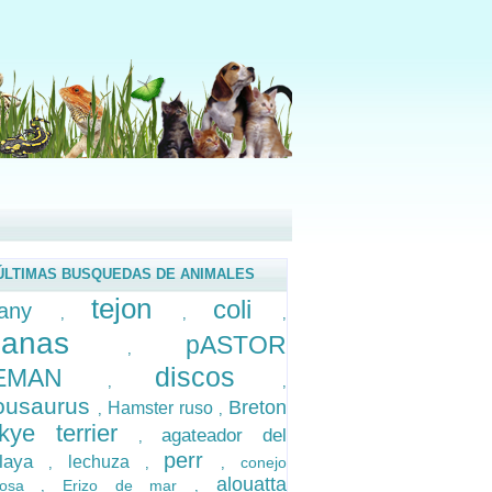
ÚLTIMAS BUSQUEDAS DE ANIMALES
tejon
coli
ttany
,
,
,
guanas
pASTOR
,
discos
LEMAN
,
,
ousaurus
Breton
Hamster ruso
,
,
kye terrier
agateador del
,
perr
alaya
lechuza
conejo
,
,
,
alouatta
posa
Erizo de mar
,
,