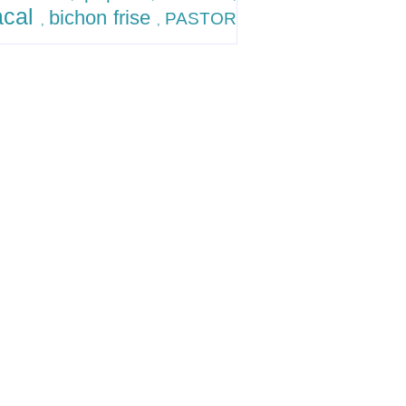
acal
bichon frise
PASTOR
,
,