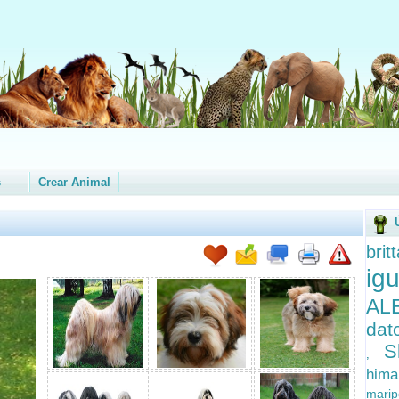
s
Crear Animal
bri
i
A
dat
S
,
him
mari