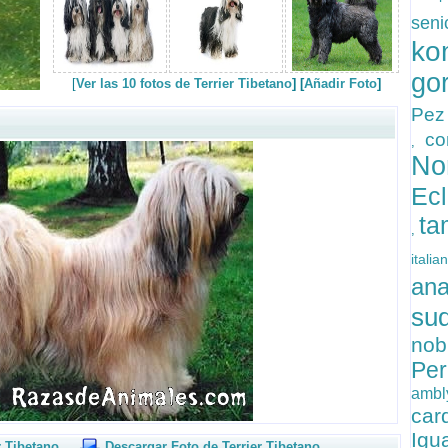
se
ko
go
[
Ver las 10 fotos de Terrier Tibetano
] [
Añadir Foto
]
Pez
co
,
No
Ecl
ta
,
itali
an
su
no
Pe
ambl
ca
Ig
r Tibetano
Descargar Foto de Terrier Tibetano