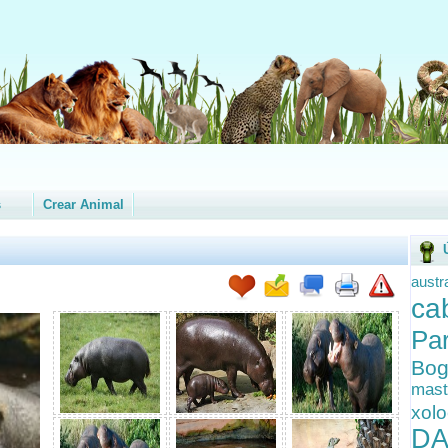
s
Crear Animal
austr
ca
Pa
Bog
mast
xolo
DA