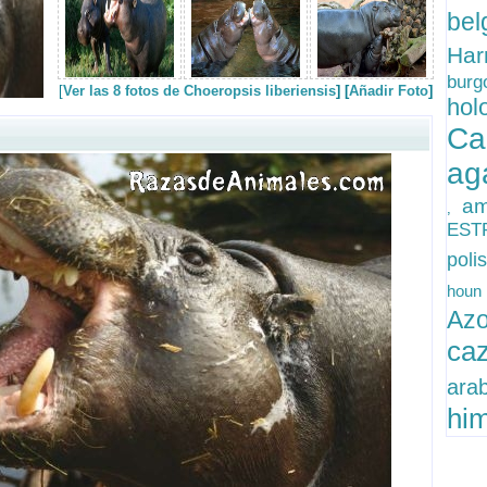
bel
Har
bur
[
Ver las 8 fotos de Choeropsis liberiensis
] [
Añadir Foto
]
hol
Ca
ag
am
,
EST
poli
hou
Az
ca
ara
hi