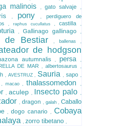
ga malinois
gato salvaje
,
,
pony
ris
perdiguero de
,
,
castilla
gos
raphus cucullatus
,
,
,
oturia
Gallinago gallinago
,
,
 de Bestiar
ballenas
,
,
ateador de hodgson
persa
azona autumnalis
,
,
RELLA DE MAR
albertosaurus
,
,
Sauria
sh
sapo
AVESTRUZ
,
,
,
,
thalassomedon
n
macao
,
,
,
Insecto palo
or
aculep
,
,
,
zador
Caballo
dragon
galah
,
,
,
Cobaya
be
dogo canario
,
,
malaya
zorro tibetano
,
,