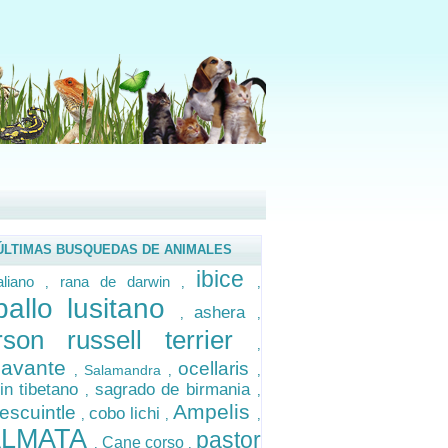
ÚLTIMAS BUSQUEDAS DE ANIMALES
ibice
aliano
rana de darwin
,
,
,
ballo lusitano
ashera
,
,
rson russell terrier
,
avante
ocellaris
Salamandra
,
,
,
in tibetano
sagrado de birmania
,
,
Ampelis
escuintle
cobo lichi
,
,
,
LMATA
pastor
Cane corso
,
,