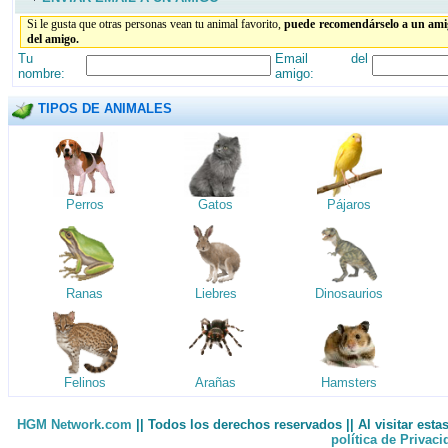
Si le gusta que otras personas vean tu animal favorito,
puede recomendárselo a un amig
del amigo.
Tu
Email del
nombre:
amigo:
TIPOS DE ANIMALES
Perros
Gatos
Pájaros
Ranas
Liebres
Dinosaurios
Felinos
Arañas
Hamsters
HGM Network.com
|| Todos los derechos reservados || Al visitar est
política de Privac