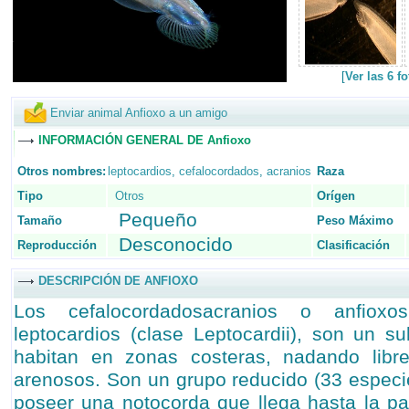
[
Ver las 6 f
Enviar animal Anfioxo a un amigo
INFORMACIÓN GENERAL DE Anfioxo
Otros nombres:
leptocardios
,
cefalocordados
,
acranios
Raza
Tipo
Otros
Orígen
Pequeño
Tamaño
Peso Máximo
Desconocido
Reproducción
Clasificación
DESCRIPCIÓN DE ANFIOXO
Los cefalocordadosacranios o anfioxo
leptocardios (clase Leptocardii), son un s
habitan en zonas costeras, nadando libr
arenosos. Son un grupo reducido (33 especie
poseer una notocorda que llega hasta la par