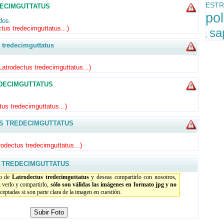
ESTR
DECIMGUTTATUS
po
dos.
ctus tredecimguttatus...
)
sa
,
redecimguttatus
Latrodectus tredecimguttatus...
)
DECIMGUTTATUS
tus tredecimguttatus...
)
S TREDECIMGUTTATUS
rodectus tredecimguttatus...
)
S TREDECIMGUTTATUS
io de
Latrodectus tredecimguttatus
y deseas compartirlo con nosotros,
 verlo y compartirlo,
sólo son válidas las imágenes en formato jpg y no
eptadas si son parte clara de la imagen en cuestión.