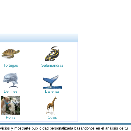
Tortugas
Salamandras
Delfines
Ballenas
Ponis
Otros
rvicios y mostrarte publicidad personalizada basándonos en el análisis de tu
os y Condiciones de nuestros servicios y