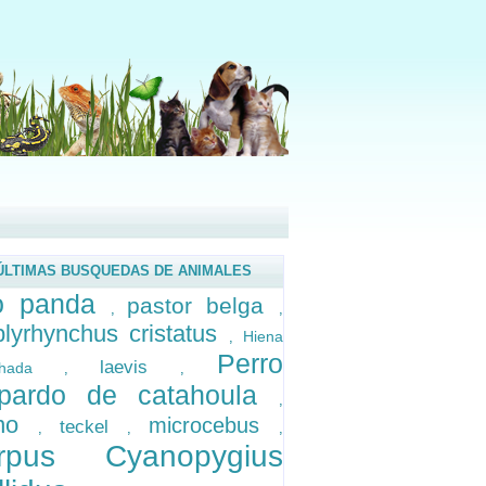
ÚLTIMAS BUSQUEDAS DE ANIMALES
o panda
pastor belga
,
,
lyrhynchus cristatus
Hiena
,
Perro
laevis
chada
,
,
opardo de catahoula
,
no
microcebus
teckel
,
,
,
rpus Cyanopygius