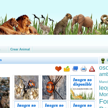
s
Crear Animal
us
os
amb
Man
le
Mo
Fo