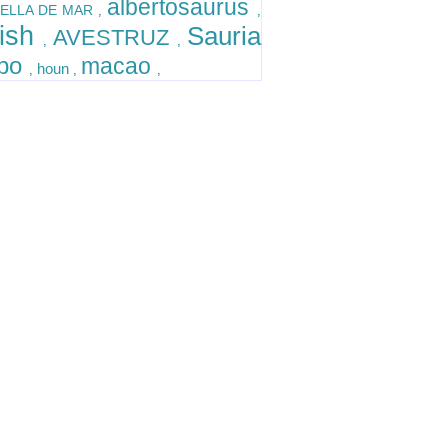
albertosaurus
ELLA DE MAR
,
,
lish
Sauria
AVESTRUZ
,
,
po
macao
houn
,
,
,