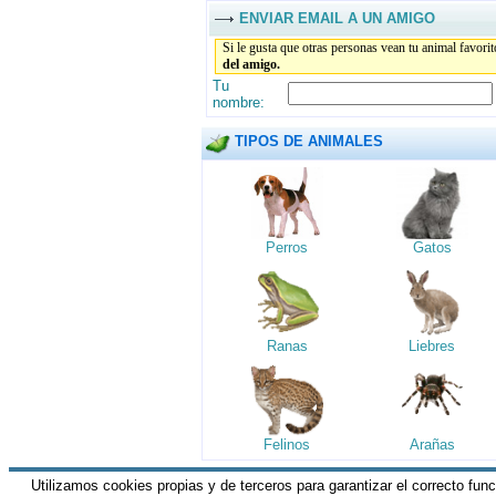
ENVIAR EMAIL A UN AMIGO
Si le gusta que otras personas vean tu animal favori
del amigo.
Tu
nombre:
TIPOS DE ANIMALES
Perros
Gatos
Ranas
Liebres
Felinos
Arañas
Utilizamos cookies propias y de terceros para garantizar el correcto fun
HGM Network.com
|| Todos los derechos 