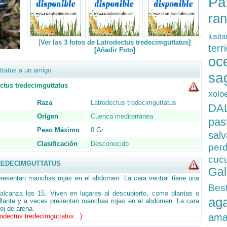
Pa
ra
lusit
[
Ver las 3 fotos de Latrodectus tredecimguttatus
]
terr
[
Añadir Foto
]
oc
ttatus a un amigo
sa
us tredecimguttatus
xolo
Raza
Latrodectus tredecimguttatus
DA
Orígen
Cuenca mediterranea
pas
Peso Máximo
0 Gr.
sal
Clasificación
Desconocido
per
cuc
REDECIMGUTTATUS
Gal
presentan manchas rojas en el abdomen. La cara ventral tiene una
Be
canza los 15. Viven en lugares al descubierto, como plantas o
ag
illante y a veces presentan manchas rojas en el abdomen. La cara
loj de arena.
ama
rodectus tredecimguttatus...
)