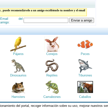
to,
puede recomendárselo a un amigo escribiendo tu nombre y el email
Email del
amigo:
Pájaros
Conejos
Peces
Dinosaurios
Reptiles
Tiburones
Hamsters
Camaleones
Caballos
cionamiento del portal, recoger información sobre su uso, mejorar nuestros se
reservados || Al visitar estas páginas, se entiende que acepta los
Termin