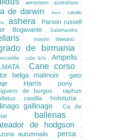
llidus
aerosteon
australiano
,
,
,
na de darwin
caballo
ibice
,
,
ashera
Parson russell
ano
,
,
ier
Bogavante
Salamandra
,
,
,
ellaris
mastin tibetano
,
,
grado de birmania
,
Ampelis
escuintle
cobo lichi
,
,
,
Cane corso
LMATA
,
,
tor belga malinois
gato
,
Harris
pony
vaje
,
,
,
diguero de burgos
raphus
,
holoturia
ullatus
castilla
,
,
,
linago gallinago
Ca de
,
ballenas
stiar
,
,
ateador de hodgson
,
persa
zona autumnalis
,
,