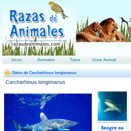
Inicio
Animales
Tipos
Crear Animal
Datos de Carcharhinus longimanus
Carcharhinus longimanus