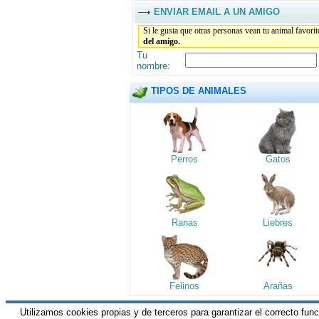
ENVIAR EMAIL A UN AMIGO
Si le gusta que otras personas vean tu animal favori
del amigo.
Tu
nombre:
TIPOS DE ANIMALES
Perros
Gatos
Ranas
Liebres
Felinos
Arañas
Utilizamos cookies propias y de terceros para garantizar el correcto fun
HGM Network.com
|| Todos los derechos 