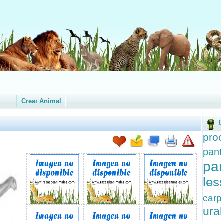
s
Crear Animal
pr
pan
p
le
car
ura