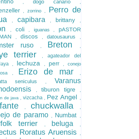
entino
dogo canario
,
,
Perro de
enzeller
zorrino
,
,
gua
capibara
brittany
,
,
,
jon
coli
pASTOR
iguanas
,
,
,
discos
EMAN
datousaurus
,
,
,
Breton
mster ruso
,
,
ye terrier
agateador del
,
lechuza
perr
alaya
conejo
,
,
,
Erizo de mar
iposa
,
,
Varanus
uatta seniculus
,
modoensis
tiburon tigre
,
,
Pez Angel
vizcacha
on de java
,
,
,
chuckwalla
efante
,
,
nejo de paramo
Numbat
,
,
folk terrier
beluga
,
,
ectus Roratus Aruensis
,