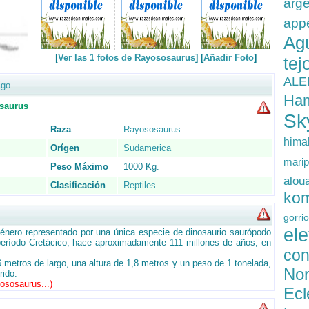
arg
app
A
[
Ver las 1 fotos de Rayososaurus
] [
Añadir Foto
]
te
AL
igo
Ha
saurus
Sk
Raza
Rayososaurus
him
Orígen
Sudamerica
mar
Peso Máximo
1000 Kg.
alo
Clasificación
Reptiles
ko
gorri
el
énero representado por una única especie de dinosaurio saurópodo
período Cretácico, hace aproximadamente 111 millones de años, en
co
 metros de largo, una altura de 1,8 metros y un peso de 1 tonelada,
Nor
rido.
yososaurus...
)
Ecl