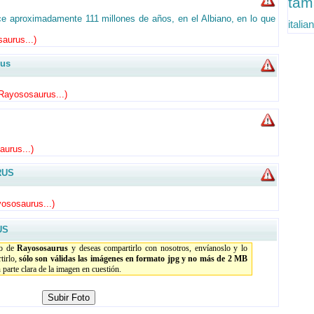
tam
ce aproximadamente 111 millones de años, en el Albiano, en lo que
italia
saurus...
)
us
 Rayososaurus...
)
aurus...
)
RUS
yososaurus...
)
US
io de
Rayososaurus
y deseas compartirlo con nosotros, envíanoslo y lo
tirlo,
sólo son válidas las imágenes en formato jpg y no más de 2 MB
parte clara de la imagen en cuestión.