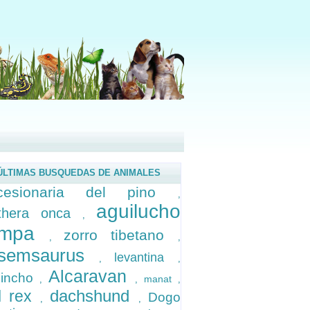
ÚLTIMAS BUSQUEDAS DE ANIMALES
ocesionaria del pino
,
aguilucho
thera onca
,
ampa
zorro tibetano
,
,
ssemsaurus
levantina
,
,
Alcaravan
pincho
manat
,
,
,
dachshund
l rex
Dogo
,
,