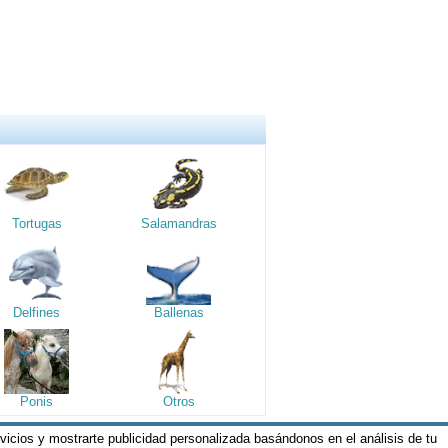
Tortugas
Salamandras
Delfines
Ballenas
Ponis
Otros
rvicios y mostrarte publicidad personalizada basándonos en el análisis de tu
os y Condiciones de nuestros servicios y