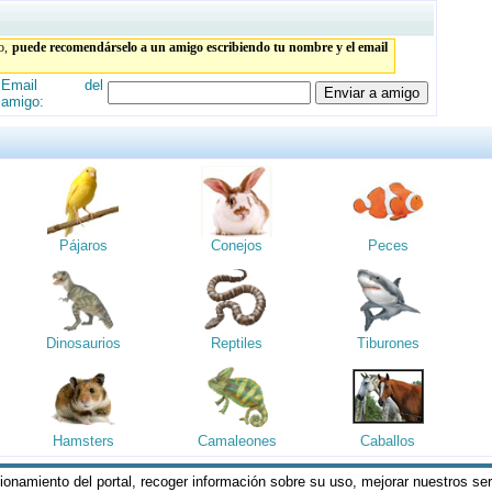
to,
puede recomendárselo a un amigo escribiendo tu nombre y el email
Email del
amigo:
Pájaros
Conejos
Peces
Dinosaurios
Reptiles
Tiburones
Hamsters
Camaleones
Caballos
cionamiento del portal, recoger información sobre su uso, mejorar nuestros se
reservados || Al visitar estas páginas, se entiende que acepta los
Termin