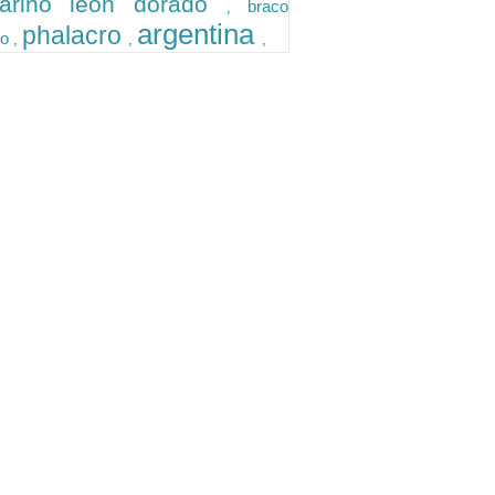
arino leon dorado
braco
,
argentina
phalacro
no
,
,
,