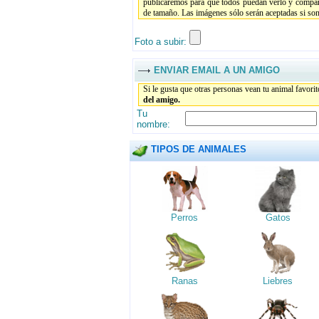
publicaremos para que todos puedan verlo y compar
de tamaño. Las imágenes sólo serán aceptadas si son 
Foto a subir:
ENVIAR EMAIL A UN AMIGO
Si le gusta que otras personas vean tu animal favori
del amigo.
Tu
nombre:
TIPOS DE ANIMALES
Perros
Gatos
Ranas
Liebres