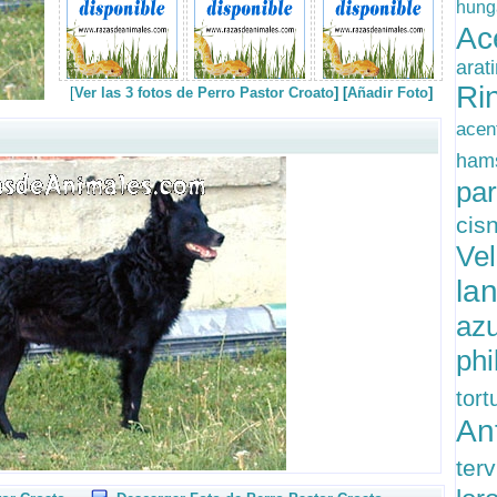
hun
Ac
ara
Ri
[
Ver las 3 fotos de Perro Pastor Croato
] [
Añadir Foto
]
acen
ham
pa
ci
Ve
la
az
ph
tor
An
ter