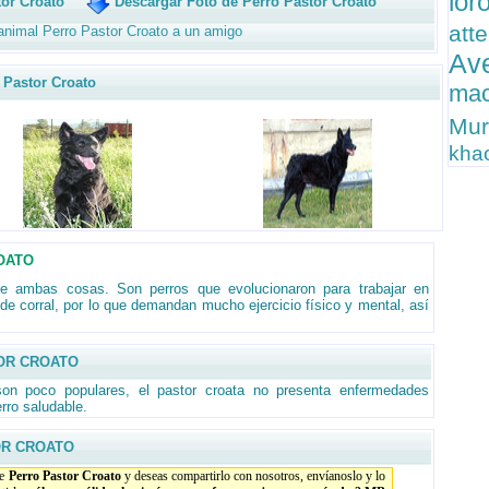
lor
or Croato
Descargar Foto de Perro Pastor Croato
at
animal Perro Pastor Croato a un amigo
Av
Pastor Croato
ma
Mur
kha
OATO
e ambas cosas. Son perros que evolucionaron para trabajar en
 corral, por lo que demandan mucho ejercicio físico y mental, así
OR CROATO
son poco populares, el pastor croata no presenta enfermedades
erro saludable.
OR CROATO
de
Perro Pastor Croato
y deseas compartirlo con nosotros, envíanoslo y lo