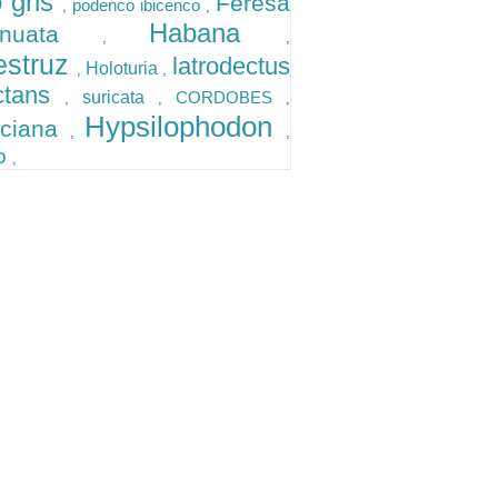
o gris
Feresa
podenco ibicenco
,
,
Habana
tenuata
,
,
estruz
latrodectus
Holoturia
,
,
ctans
suricata
CORDOBES
,
,
,
Hypsilophodon
ciana
,
,
o
,