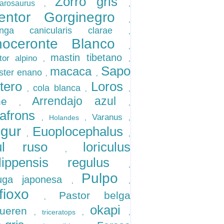
Zorro gris
garosaurus
,
,
entor Gorginegro
,
tinga canicularis clarae
,
noceronte Blanco
,
mastin tibetano
tor alpino
,
,
Sapo
macaca
ster enano
,
,
rtero
Loros
cola blanca
,
,
,
Arrendajo azul
sne
,
,
lafrons
Varanus
Holandes
,
,
,
ngur
Euoplocephalus
,
,
ul ruso
loriculus
,
ilippensis regulus
,
Pulpo
tuga japonesa
,
,
fioxo
Pastor belga
,
okapi
vueren
triceratops
,
,
,