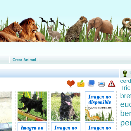
s
Crear Animal
cer
Tri
b
eu
be
pe