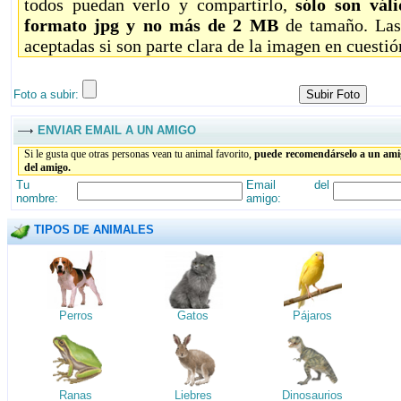
todos puedan verlo y compartirlo,
sólo son vál
formato jpg y no más de 2 MB
de tamaño. Las
aceptadas si son parte clara de la imagen en cuestió
Foto a subir:
ENVIAR EMAIL A UN AMIGO
Si le gusta que otras personas vean tu animal favorito,
puede recomendárselo a un amig
del amigo.
Tu
Email del
nombre:
amigo:
TIPOS DE ANIMALES
Perros
Gatos
Pájaros
Ranas
Liebres
Dinosaurios