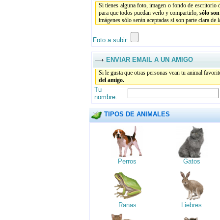
Si tienes alguna foto, imagen o fondo de escritorio
para que todos puedan verlo y compartirlo,
sólo so
imágenes sólo serán aceptadas si son parte clara de 
Foto a subir:
ENVIAR EMAIL A UN AMIGO
Si le gusta que otras personas vean tu animal favori
del amigo.
Tu
nombre:
TIPOS DE ANIMALES
Perros
Gatos
Ranas
Liebres