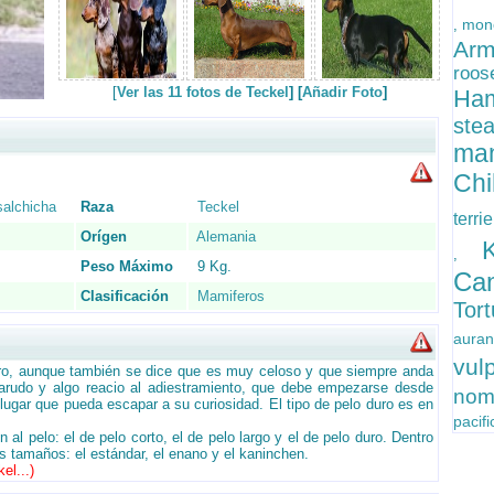
mono
,
Arm
roos
[
Ver las 11 fotos de Teckel
] [
Añadir Foto
]
Ham
ste
ma
Chi
salchicha
Raza
Teckel
terri
Orígen
Alemania
,
Peso Máximo
9 Kg.
Ca
Clasificación
Mamiferos
Tor
auran
vul
ero, aunque también se dice que es muy celoso y que siempre anda
tarudo y algo reacio al adiestramiento, que debe empezarse desde
nom
lugar que pueda escapar a su curiosidad. El tipo de pelo duro es en
pacif
 al pelo: el de pelo corto, el de pelo largo y el de pelo duro. Dentro
es tamaños: el estándar, el enano y el kaninchen.
el...
)