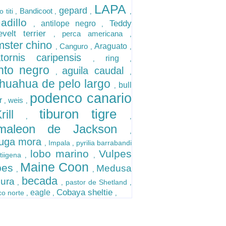
LAPA
gepard
Bandicoot
 titi
,
,
,
,
adillo
Teddy
antilope negro
,
,
evelt terrier
perca americana
,
,
ster chino
Canguro
Araguato
,
,
,
atornis caripensis
ring
,
,
nto negro
aguila caudal
,
,
huahua de pelo largo
bull
,
podenco canario
er
weis
,
,
tiburon tigre
Krill
,
,
maleon de Jackson
,
tuga mora
Impala
pyrilia barrabandi
,
,
lobo marino
Vulpes
tiigena
,
,
Maine Coon
pes
Medusa
,
,
becada
ura
pastor de Shetland
,
,
,
Cobaya sheltie
eagle
ico norte
,
,
,