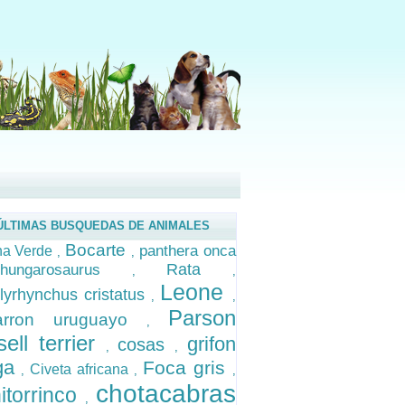
ÚLTIMAS BUSQUEDAS DE ANIMALES
Bocarte
panthera onca
na Verde
,
,
Rata
hungarosaurus
,
,
,
Leone
yrhynchus cristatus
,
,
Parson
arron uruguayo
,
sell terrier
grifon
cosas
,
,
ga
Foca gris
Civeta africana
,
,
,
chotacabras
itorrinco
,