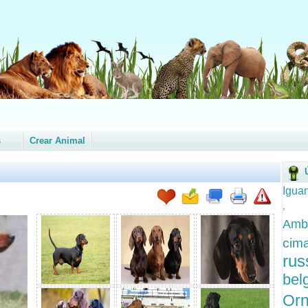
s
Crear Animal
Igua
Ambl
cim
rus
bel
Orn