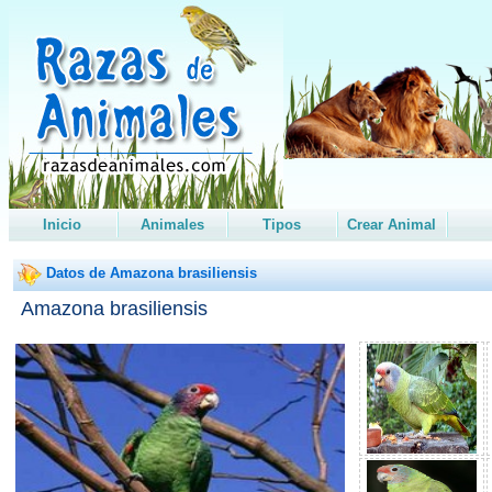
Inicio
Animales
Tipos
Crear Animal
Datos de Amazona brasiliensis
Amazona brasiliensis