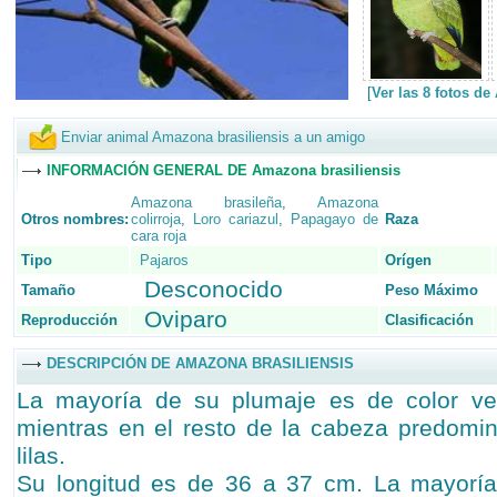
[
Ver las 8 fotos d
Enviar animal Amazona brasiliensis a un amigo
INFORMACIÓN GENERAL DE Amazona brasiliensis
Amazona brasileña
,
Amazona
Otros nombres:
colirroja
,
Loro cariazul
,
Papagayo de
Raza
cara roja
Tipo
Pajaros
Orígen
Desconocido
Tamaño
Peso Máximo
Oviparo
Reproducción
Clasificación
DESCRIPCIÓN DE AMAZONA BRASILIENSIS
La mayoría de su plumaje es de color verd
mientras en el resto de la cabeza predomi
lilas.
Su longitud es de 36 a 37 cm. La mayorí