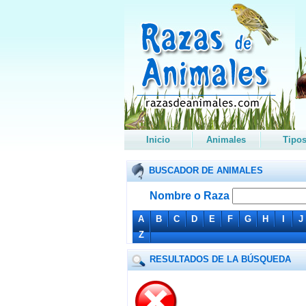
Inicio
Animales
Tipo
BUSCADOR DE ANIMALES
Nombre o Raza
A
B
C
D
E
F
G
H
I
J
Z
RESULTADOS DE LA BÚSQUEDA