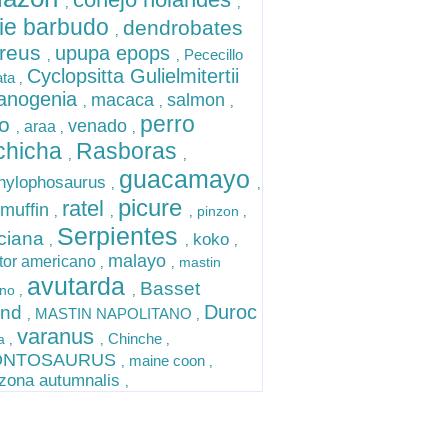
,
,
lie barbudo
dendrobates
,
reus
upupa epops
Pececillo
,
,
Cyclopsitta Gulielmitertii
ata
,
anogenia
macaca
salmon
,
,
,
perro
lo
venado
araa
,
,
,
chicha
Rasboras
,
,
guacamayo
hylophosaurus
,
,
picure
ratel
muffin
pinzon
,
,
,
,
Serpientes
ciana
koko
,
,
,
malayo
ator americano
mastin
,
,
avutarda
Basset
ano
,
,
Duroc
und
MASTIN NAPOLITANO
,
,
varanus
Chinche
ra
,
,
,
ONTOSAURUS
maine coon
,
,
ona autumnalis
,