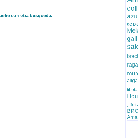
col
azu
ruebe con otra búsqueda.
de pl
Mel
gal
sal
brac
raga
mur
alig
tibet
Ho
Bei
,
BR
Amaz