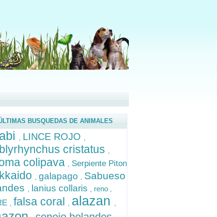
ÚLTIMAS BUSQUEDAS DE ANIMALES
labi
LINCE ROJO
,
,
lyrhynchus cristatus
,
oma colipava
Serpiente Piton
,
kkaido
Sabueso
galapago
,
,
landes
lanius collaris
reno
,
,
,
alazan
falsa coral
RE
,
,
,
azon
conejo holandes