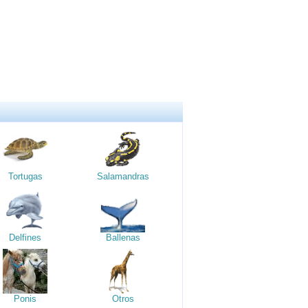
Tortugas
Salamandras
Delfines
Ballenas
Ponis
Otros