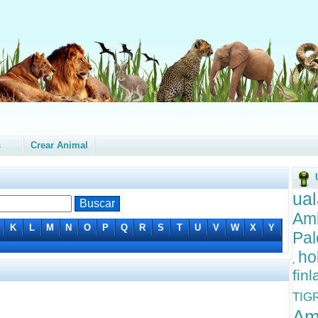
s
Crear Animal
ua
Amb
K
L
M
N
O
P
Q
R
S
T
U
V
W
X
Y
Pal
ho
,
fin
TIG
Am